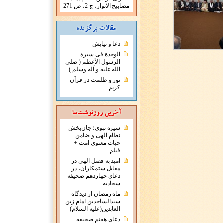
مصابيح الانوار، ج 2، ص 271
دعا و نیایش
الوحدة فی سیرة
الرسول الأعظم ( صلی
الله علیه و آله وسلم )
نور و ظلمت در قرآن
کریم
سیره نبوی؛ جان‌بخش
نظام الهی و ضامن
حیات معنوی امت +
فیلم
امید به فضل الهی در
مقابل ستمکاران، در
دعای چهاردهم صحیفه
سجادیه
ماه رمضان از دیدگاه
سیدالساجدین امام زین
العابدین(علیه السلام)
دعای هفتم صحیفه