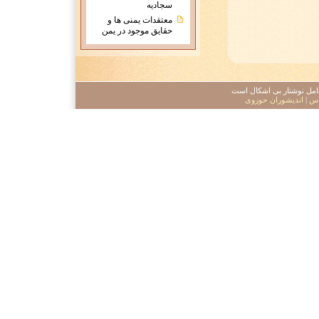
سجادیه
معتقدات يمنی ها و
حقايق موجود در يمن
 کامل نوشتار بی اشکال است
اس
|
اندیشوران حوزوی