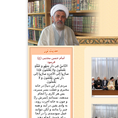
امام حسن مجتبی (ع)
فرمود:
النّاسُ فِي دارِ سَهْوٍ وَ غَفْلَةٍ
يَعْمَلُونَ وَلا يَعْلَمُونَ فَاِذا
صارُوا إلى الآخِرَةِ صارُوا اِلى
دارِ يَقينٍ يَعْلَمُونَ وَ لا
يَعْمَلُونَ.
مردم [در اين دنيا] در خانه
بى‏خبرى و غفلت بسر مى‏برند،
پس هر كارى را انجام
مى‏دهند، نمى‏دانند [ثمرش را]
و چون به خانه آخرت روند،
به وادى يقين در آيند و همه
چيز را بدانند و لكن نتوانند
عمل سودمندى را در آنجا
براى خويش انجام دهند.