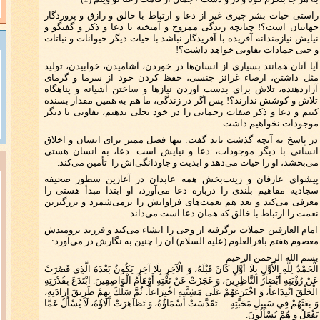
راستی حیات بشر چیزی غیر از دعا و ارتباط با خالق و رازق و پروردگار
جهانیان است؟! چنانچه زندگی ممزوج و آمیخته با دعا و ذکر و گفتگو و
نیایش نیازمندانه آفریده با آفریدگار نباشد با حیات دیگر حیوانات و نباتات
و حتی جمادات تفاوتی خواهد داشت؟!
آیا آنان همانند بسیاری از انسان‌ها در خوردن، آشامیدن، خوابیدن، تولید
مثل داشتن، ارضاء غرائز جنسی، حفظ کردن خود از سرما و گرمای
آزاردهنده، تلاش برای بدست آوردن نیازها و ساختن آشیانه و پناهگاه
تلاش و کوشش ندارند؟! پس اگر در زندگی، ما هم به همین مقدار بسنده
کنیم و دعا و ذکر صفات رحمانی را در خود تجلی ندهیم، تفاوتی با دیگر
موجودات نخواهیم داشت.
در پاسخ به آنچه گذشت باید گفت: تنها فصل ممیز برای انسان و اخلاق
انسانی با دیگر موجودات، دعا و نیایش است. دعا، به انسان هستی
می‌بخشد، او را حیات می‌دهد و ابدیت و جاودانگی‌اش را تأمین می‌کند.
پیشوای عارفان و زینت‌بخش همه عابدان در آغازین سطور صحیفه
سجادیه مفاهیم بلندی را درباره دعا می‌آورد، او ابتدا مبدأ هستی را
معرفی می‌کند و بعد هم نعمت‌های فراوانش را برمی‌شمرد و بزرگترین
نعمت را ارتباط با خالق که همان دعا است می‌داند.
امام العارفین جملات برگرفته از وحی را انشاء می‌کند و فرزند برومندش
معصوم هفتم باقرالعلوم (علیه السلام) آن را چنین به نگارش در می‌آورد:
بسم الله الرحمن الرحیم
الْحَمْدُ لِلَّهِ الْأَوَّلِ بِلَا أَوَّلٍ كَانَ قَبْلَهُ، وَ الْآخِرِ بِلَا آخِرٍ يَكُونُ بَعْدَهُ الَّذِي قَصُرَتْ
عَنْ رُؤْيَتِهِ أَبْصَارُ النَّاظِرِينَ، وَ عَجَزَتْ عَنْ نَعْتِهِ أَوْهَامُ الْوَاصِفِينَ. ابْتَدَعَ بِقُدْرَتِهِ
الْخَلْقَ ابْتِدَاعاً، وَ اخْتَرَعَهُمْ عَلَى مَشِيَّتِهِ اخْتِرَاعاً. ثُمَّ سَلَكَ بِهِمْ طَرِيقَ إِرَادَتِهِ،
وَ بَعَثَهُمْ فِي سَبِيلِ مَحَبَّتِهِ… تَقَدَّسَتْ أَسْمَاؤُهُ، وَ تَظاَهَرَتْ آلَاؤُهُ، لَا يُسْأَلُ عَمَّا
يَفْعَلُ وَ هُمْ يُسْأَلُونَ.