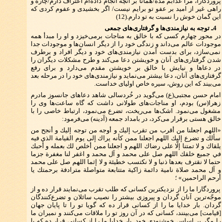
پروردگارا، مرا عذابم مده/همانا بر آنچه انجام داده‌ام اعتراف دارم/چاره و
راهی غیر از امید بر عفو تو برایم نیست/ اگر بخشیدی و عفوم کردی که
این گمان خوش را نسبت به تو دارم.(12)
4ـ توجه به نیازمندی‌ها و گرفتاری‌های جمعی
در محور چهارم کسی که با خالق به مناجات برمی‌خیزد و او را مبدأ همه
موجودات عالم می‌داند و زندگی خود را از دیگر انسان‌ها و موجودات جدا
نمی‌سازد، برای بدست آمدن نیازمندی‌های خود و دیگر افراد و برطرف
شدن گرفتاری‌های آنان و خویشتن دعا می‌کند و طرح مشکلات دیگران را
در دعاها و نیایش با خالق بر خویشتن مقدم می‌دارد و برای رفع
گرفتاری‌های آنان، دعا بیشتر می‌نماید و نیازمندی‌های خود را در مرحله بعد
می‌بیند که این روش، سیره خاص اولیای خداست.
امام حسن مجتبی(ع) می‌گوید در خُردسالی شاهد دعاهای جانسوز مادرم
زهرا(س) بودم، او مناجات‌های طولانی داشت که گاه ساعت‌ها وی را
مشغول می‌نمود. اشک‌ها می‌ریخت، تضرع می‌نمود، ارتباط خاصی را با
خالق هستی برقرار می‌کرد، در بامداد جمعه (آدینه) می‌فرمود:
«اللهم اجعلنا من أقرب من تقرب إليك و أوجه من توجه إليك و أنجح من
سألك و تضرع إليك اللهم اجعلنا ممن كأنه يراك إلى يوم القيامة الذي فيه
يلقاك و لا تمتنا إلّا على رضاك اللهم و اجعلنا ممن أخلص لك بعمله و أحبك
في جميع خلقك اللهم صل على محمد و آل محمد و اغفر لنا مغفرة جزما
حتما لا نقترف بعدها ذنبا و لا نكتسب خطيئة و لا إثما اللهم صل على محمد
و آل محمد صلاة نامية دائمة زاكية متتابعة متواصلة مترادفة برحمتك يا
أرحم الراحمين» ؛
پروردگارا ما را از نزدیکترین کسانی که طلب تقرب می‌نمایند قرار ده و از
موجّه‌ترین آنان گردان و پیروزی بیشتر را نصیب سائلان و تضرع‌کنندگان
گردان. بار خدایا ما را از کسانی قرار ده که گویا تو را تا پایان جهان
[قیامت] می‌بینند، کسانی که در آن روز تو را ملاقات می‌کنند و نمیران ما
را مگر بر اساس خوشنودی خود. بار خدایا ما را از کسانی قرار ده که با