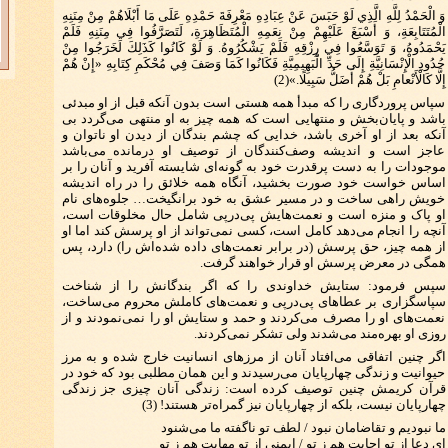
وَ الْحَمْدُ لِلَّهِ الَّذِي لَوْ حَبَسَ عَنْ عِبَادِهِ مَعْرِفَةَ حَمْدِهِ عَلَى مَا أَبْلَاهُمْ مِنْ مِنَنِهِ
الْمُتَتَابِعَةِ، وَ أَسْبَغَ عَلَيْهِمْ مِنْ نِعَمِهِ الْمُتَظَاهِرَةِ، لَتَصَرَّفُوا فِي مِنَنِهِ فَلَمْ
يَحْمَدُوهُ، وَ تَوَسَّعُوا فِي رِزْقِهِ فَلَمْ يَشْكُرُوهُ. وَ لَوْ كَانُوا كَذَلِكَ لَخَرَجُوا مِنْ
حُدُودِ الْإِنْسَانِيَّةِ إِلَى حَدِّ الْبَهِيمِيَّةِ فَكَانُوا كَمَا وَصَفَ فِي مُحْكَمِ كِتَابِهِ «إِنْ هُمْ
إِلَّا كَالْأَنْعامِ بَلْ هُمْ أَضَلُّ سَبِيلًا.»(2)
سپاس پروردگاری را که مبدأ همه هستی است بدون آنکه قبل از او مبدئی
باشد و پایان‌بخش و منتهایی است که همه چیز به او منتهی می‌گردد بی
آنکه بعد از او آخری باشد، خدایی که چشم بندگان از دیدن او ناتوان و
عاجز است و اندیشه وصف‌کنندگان از توصیف او درمانده می‌باشد
موجودات را به دست پرقدرت خود به گونه‌ای شایسته آفرید و آنان را بر
اساس خواست خود صورت بخشید، آنگاه همه خلائق را در راه اندیشه
خویش راهی ساخت و در مسیر عشق به خود برانگیخت… جلوه‌های نام
او پاک و منزه است و نعمت‌هایش پی‌در‌پی شامل حال مخلوقات است،
آنچه را انجام می‌دهد کامل است، کسی نمی‌تواند از او پرسش کند اما او
از همه چیز، حق پرسش (در برابر نعمت‌های داده شده‌اش را) دارد، پس
همگی در معرض پرسش او قرار خواهند گرفت.
سپس فرمود: ستایش خداوندی را که اگر بندگانش را از شناخت
سپاسگزاری بر عطاهای پی‌در‌پی و نعمت‌های کاملش محروم می‌ساخت،
نعمت‌های او را مصرف می‌کردند و حمد و ستایش او را نمی‌نمودند و از
روزی او بهره‌مند می‌شدند ولی تشکر نمی‌کردند.
اگر چنین اتفاقی می‌افتاد آنان از مرزهای انسانیت خارج شده و به مرز
حیوانیت و زندگی چهارپایان می‌رسیدند و این همان مطلبی بود که خود در
قرآن کریمش چنین توصیف کرده است: زندگی آنان چیزی جز زندگی
چهارپایان نیست، بلکه از چهارپایان نیز گمراه‌تر هستند! (3)
ما نبودیم و تقاضامان نبود / لطف تو ناگفته ما می‌شنود
ای دعا از تو اجابت هم ز تو / ایمنی از تو مهابت هم ز تو