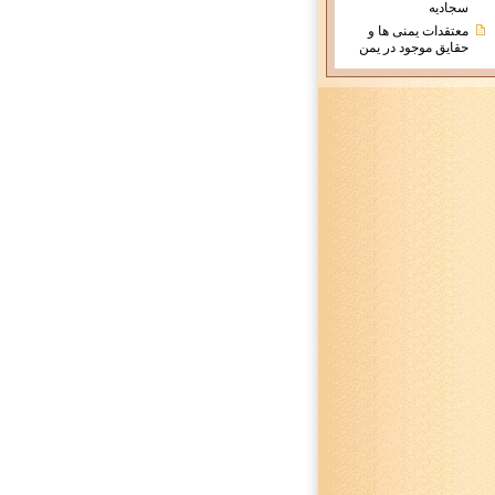
سجادیه
معتقدات يمنی ها و
حقايق موجود در يمن