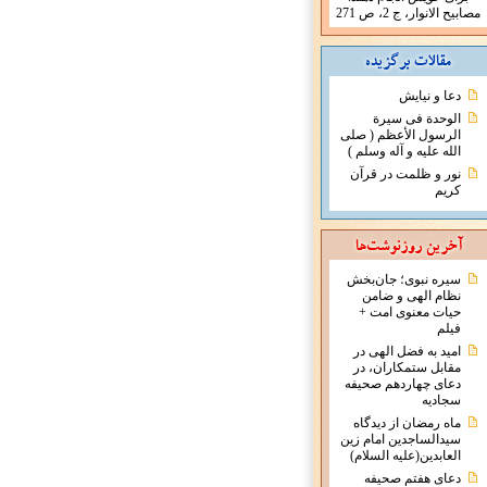
مصابيح الانوار، ج 2، ص 271
دعا و نیایش
الوحدة فی سیرة
الرسول الأعظم ( صلی
الله علیه و آله وسلم )
نور و ظلمت در قرآن
کریم
سیره نبوی؛ جان‌بخش
نظام الهی و ضامن
حیات معنوی امت +
فیلم
امید به فضل الهی در
مقابل ستمکاران، در
دعای چهاردهم صحیفه
سجادیه
ماه رمضان از دیدگاه
سیدالساجدین امام زین
العابدین(علیه السلام)
دعای هفتم صحیفه