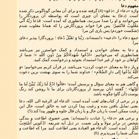
مفهوم دعا
واژه «دعا» از «دَعَوَ» (4) گرفته شده و برای آن معانی گوناگونی ذکر شده
است. (دعا) به معنای آن چیزی است که بواسطه آن پروردگار را
می‌خوانند و او را صدا می‌زنند، همانطوری که آمده است: فَدَعا رَبَّهُ أَنِّي
مَغْلُوبٌ فَانْتَصِرْ؛ پس فرا خواند پروردگارش را که همانا مغلوب شدم
(شکست خوردم) پس یاری کن مرا.
جمع دعاء را «ادعیه» دانسته‌اند، رَبَّنا وَ تَقَبَّلْ دُعاءِ ؛ پروردگارا بپذیر دعای
مرا.
و دعا به معنای خواندن و استمداد و کمک خواستن نیز می‌باشد
همانطوری که می‌خوانیم: «ادْعُوا شُهَداءَكُمْ مِنْ دُونِ اللَّهِ »؛ شما از
گواهان بر خود از غیر خدا استمداد بجوئید و درخواست کمک کنید.
و باز دعا به معنای «دعوت کردن» می‌باشد. در قرآن کریم می‌خوانیم؛ «وَ
اللَّهُ يَدْعُوا إِلى دارِ السَّلامِ» ؛ خداوند شما را به سوی بهشت برین دعوت
می‌کند.
و گاهی هم به معنای سؤال و پرسش آمده؛ «قالُوا ادْعُ لَنا رَبَّكَ يُبَيِّنْ لَنا ما
لَوْنُها» ؛ گفتند آنان بپرسید از پروردگارتان برای ما تا روشن کند رنگ
پوست (آن گاو) چگونه باشد.
و در برخی از کتاب‌های لغت آمده است: الدعاء ای الرغبة الی الله، دعا
یعنی تمایل یافتن بنده و رغبت پیدا کردن عبد به خالق است، حال این
رغبت ممکن است با زبان حال و یا زبان قال جلوه و ظهور پیدا کند.(5)
و برخی هم «دعا» را عبادت دانسته‌اند؛ یعنی خضوع، اطاعت و بندگی
شخص در برابر مولا و ولی نعمت. در ذیل آیه شریفه: ادْعُونِي أَسْتَجِبْ
لَكُمْ… آمده است: الدعاء هو العبادة یعنی اطاعت کنید مرا که اطاعت و
بندگی شما را می‌پذیرم. (6)