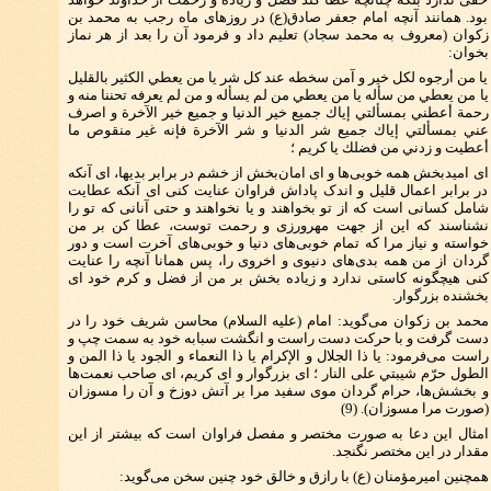
بود. همانند آنچه امام جعفر صادق(ع) در روزهای ماه رجب به محمد بن
زکوان (معروف به محمد سجاد) تعلیم داد و فرمود آن را بعد از هر نماز
بخوان:
يا من أرجوه لكل خير و آمن سخطه عند كل شر يا من يعطي الكثير بالقليل
يا من يعطي من سأله يا من يعطي من لم يسأله و من لم يعرفه تحننا منه و
رحمة أعطني بمسألتي إياك جميع خير الدنيا و جميع خير الآخرة و اصرف
عني بمسألتي إياك جميع شر الدنيا و شر الآخرة فإنه غير منقوص ما
أعطيت و زدني من فضلك يا كريم ؛
ای امیدبخش همه خوبی‌ها و ای امان‌بخش از خشم در برابر بدیها، ای آنکه
در برابر اعمال قلیل و اندک پاداش فراوان عنایت کنی ای آنکه عطایت
شامل کسانی است که از تو بخواهند و یا نخواهند و حتی آنانی که تو را
نشناسند که این از جهت مهرورزی و رحمت توست، عطا کن بر من
خواسته و نیاز مرا که تمام خوبی‌های دنیا و خوبی‌های آخرت است و دور
گردان از من همه بدی‌های دنیوی و اخروی را، پس همانا آنچه را عنایت
کنی هیچگونه کاستی ندارد و زیاده بخش بر من از فضل و کرم خود ای
بخشنده بزرگوار.
محمد بن زکوان می‌گوید: امام (علیه السلام) محاسن شریف خود را در
دست گرفت و با حرکت دست راست و انگشت سبابه خود به سمت چپ و
راست می‌فرمود: يا ذا الجلال و الإكرام يا ذا النعماء و الجود يا ذا المن و
الطول حرّم شيبتي على النار ؛ ای بزرگوار و ای کریم، ای صاحب نعمت‌ها
و بخشش‌ها، حرام گردان موی سفید مرا بر آتش دوزخ و آن را مسوزان
(صورت مرا مسوزان). (9)
امثال این دعا به صورت مختصر و مفصل فراوان است که بیشتر از این
مقدار در این مختصر نگنجد.
همچنین امیرمؤمنان (ع) با رازق و خالق خود چنین سخن می‌گوید: