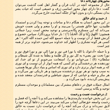
محورهای چهارگانه دعا
حال از مجموعه آنچه در آیات قرآن و گفتار اهل لغت گذشت می‌توان
گفت: دعا دارای چهار محور اساسی ژرف و عمیقی است که حیات بشر
بدان بستگی دارد و بدون آنها از جلگه انسانیت خارج می‌گردد.
1ـ حمد و ثنای خالق
در این محور انسان به هنگام دعا و مناجات و توجه پیدا کردن و استمداد
طلبیدن، تنها خالق هستی را می‌بیند و او را منعم و ولی نعمت خویش
می‌داند که این مستلزم یگانه‌پرستی و توحید محض است. زیرا جملاتی
همچون؛ اللهمّ رَبَّنَا وَ لَكَ الْحَمْدُ (7) ؛ بار خدایا پروردگارا، سپاس، خضوع و
کرنش فقط از آن توست و یا جمله «سمع الله لمن حمده الله اکبر» ؛ هر
کسی هر گونه تشکری را اظهار کند خداوند می‌شنود، خداوند برتر از همه
چیز است.
و یا جمله «أدعوك يا الله يا نورا في نور و نورا إلى نور و نورا فوق نور و
نورا تحت نور يضي‏ء به كل نور و كل ظلمة و يطفأ به شدة كل شيطان و
سلطان» (8) ؛ می‌خوانم تو را، استعانت می‌جویم از تو ای خدا، ای
نوردهنده هر درخشندگی و ای کسی که همه انوار از آن توست و ای نوری
که بر همه انوار برتری دارد و ای نوری که اساس و بنیاد دیگر نورها هستی،
به سبب وجود تو هر نوری درخشنده می‌شود و هر تاریکی نور می‌گردد و
هر مکر و حیله و خیانتی که از سوی شیاطین و قدرتمندان منعقد شده و
پیش‌بینی گردیده، نابود می‌گردد و…
امثال جملات فوق در دعاهای مشترک بین مسلمانان و موحدان، مستلزم
توحید و یگانه پرستی است.
2ـ درخواست نعمت و رحمت‌
در این بخش خواننده نیازمندی‌ها را مشاهده می‌کند و یا آنچه را که فضل و
رحمت واسعه حق‌تعالی ایجاب می‌کند می‌بیند. در این دعاها گرچه خود را
لایق نمی‌داند و درک می‌کند آنچه را که درخواست دارد نسبت به خالق
حقی ندارد بلکه چنانچه عطا کند فضل و زیاده و رحمت از خداوند خواهد