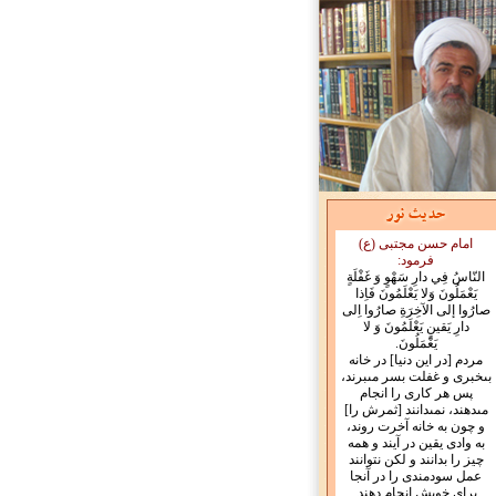
امام حسن مجتبی (ع)
فرمود:
النّاسُ فِي دارِ سَهْوٍ وَ غَفْلَةٍ
يَعْمَلُونَ وَلا يَعْلَمُونَ فَاِذا
صارُوا إلى الآخِرَةِ صارُوا اِلى
دارِ يَقينٍ يَعْلَمُونَ وَ لا
يَعْمَلُونَ.
مردم [در اين دنيا] در خانه
بى‏خبرى و غفلت بسر مى‏برند،
پس هر كارى را انجام
مى‏دهند، نمى‏دانند [ثمرش را]
و چون به خانه آخرت روند،
به وادى يقين در آيند و همه
چيز را بدانند و لكن نتوانند
عمل سودمندى را در آنجا
براى خويش انجام دهند.