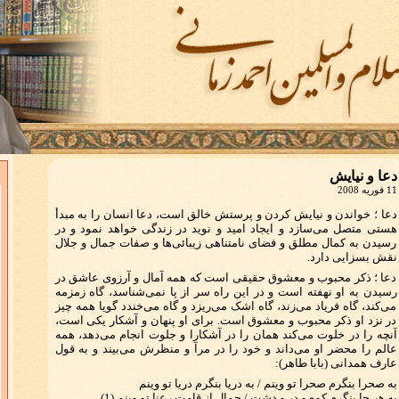
دعا و نیایش
11 فوریه 2008
دعا ؛ خواندن و نیایش کردن و پرستش خالق است، دعا انسان را به مبدأ
هستی متصل می‌سازد و ایجاد امید و نوید در زندگی خواهد نمود و در
رسیدن به کمال مطلق و فضای نامتناهی زیبائی‌ها و صفات جمال و جلال
نقش بسزایی دارد.
دعا ؛ ذکر محبوب و معشوق حقیقی است که همه آمال و آرزوی عاشق در
رسیدن به او نهفته است و در این راه سر از پا نمی‌شناسد، گاه زمزمه
می‌کند، گاه فریاد می‌زند، گاه اشک می‌ریزد و گاه می‌خندد گویا همه چیز
در نزد او ذکر محبوب و معشوق است. برای او پنهان و آشکار یکی است،
آنچه را در خلوت می‌کند همان را در آشکارا و جلوت انجام می‌دهد، همه
عالم را محضر او می‌داند و خود را در مرآ و منظرش می‌بیند و به قول
عارف همدانی (بابا طاهر):
به صحرا بنگرم صحرا تو وینم / به دریا بنگرم دریا تو وینم
به هر جا بنگرم کوه و در و دشت / جمال از قامت رعنا تو وینم (1)