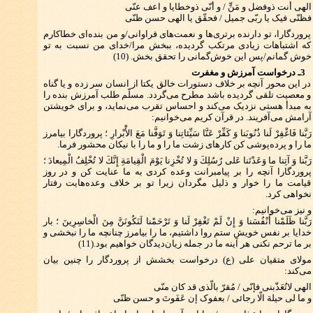
الهی أنت ذوفضل و مَنٍّ / و أنّی ذوخطایا و اعف عنّی
فظنّی فیک یا ربّی جمیل / فحقّق یا الهی حسن ظنّی
پروردگارا، تو دارنده برتری‌ها و نعمت‌های فراوانی/و من بنده‌ای خطاکارم
که اشتباهات زیادی مرتکب گردیده، ببخش مرا/خدای من نسبت به تو
خوش گمانم/پس این خوش‌گمانی را تحقق بخش. (10)
3ـ درخواست آمرزش و مغفرت
در این محور آنچه بر خلاف دستورات خالق یکتا از انسان سر زده و یا گناه
و معصیت تلقی گردیده باشد مطرح می‌گردد. مسلّم طلب آمرزش بنده را
به مبدأ هستی نزدیک می‌کند و احساس تقرب می‌نماید، و برای خویشتن
آرامش می‌آفریند. در قرآن کریم می‌خوانیم:
رَبَّنا فَاغْفِرْ لَنا ذُنُوبَنا وَ كَفِّرْ عَنَّا سَيِّئاتِنا وَ تَوَفَّنا مَعَ الأَْبْرارِ ؛ پروردگارا بیامرز
ما را و پرده‌پوشی کن کارهای زشت ما را و ما را با نیکان محشور فرما.
رَبَّنا وَ آتِنا ما وَعَدْتَنا عَلى رُسُلِكَ وَ لا تُخْزِنا يَوْمَ الْقِيامَةِ إِنَّكَ لا تُخْلِفُ الْمِيعادَ ؛
پروردگارا آنچه را بر پیامبرانت وعده کردی به ما عنایت کن و در روز
قیامت ما را خوار و ذلیل مگردان زیرا تو بر خلاف وعده‌هایت رفتار
نخواهی کرد.
و نیز می‌خوانیم:
رَبَّنا ظَلَمْنا أَنْفُسَنا وَ إِنْ لَمْ تَغْفِرْ لَنا وَ تَرْحَمْنا لَنَكُونَنَّ مِنَ الْخاسِرِينَ ؛ بار
خدایا بر نفس خویش ستم روا داشتیم، ما را بیامرز چنانچه ما را نبخشی و
بر ما ترحم نکنی هر آینه ما در جمله زیان‌دیدگان خواهیم بود.(11)
مولای متقیان علی (ع) درخواست بخشش از پروردگار را چنین بیان
می‌کند:
الهی لاتُعَذّبنی فإنّی / مُقرّ بالّذی قد کان منّی
و ما لی حیلة الّا رجائی / بعفوک إن عَفَوتَ و حسن ظنّی