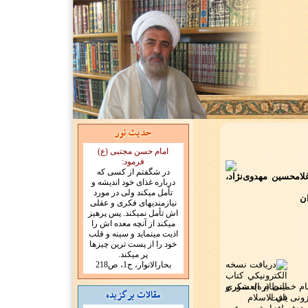
امام حسن مجتبی (ع)
فرمود:
در شگفتم از کسی که
امحسین مهدوی‌نژاد،
درباره غذای خود اندیشه و
تأمل میکند ولی در مورد
ن
نیازمندیهای فکری و عقلی
اش تأمل نمیکند. پس پرهیز
میکند از آنچه معده اش را
اذیت مینماید و سینه و قلب
خود را از پست ترین چیزها
پر میکند.
بحارالانوار، ج1، ص218
ام خمینی (ره)، شور و
زونی یافت.