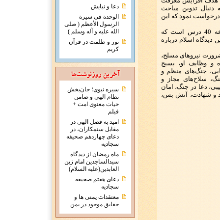
با هدف افزایش معرفت
دعا و نیایش
 دنبال تدوین مباحث
درخواست نمود که این
الوحدة فی سیرة
الرسول الأعظم ( صلی
کتاب «درسهایی از نظام دفاعی اسلام» مجموعه 40 درس است که
الله علیه و آله وسلم )
 دیدگاه اسلام درباره
نور و ظلمت در قرآن
کریم
ضرورت نیروهای مسلح،
 و وظایف او، بسیج
ابی، جنگ‌های منظم و
گ، سلاح‌های مجاز و
بی، دعا در جنگ، امان
سیره نبوی؛ جان‌بخش
د و شهادت، آتش بس،
نظام الهی و ضامن
حیات معنوی امت +
فیلم
امید به فضل الهی در
مقابل ستمکاران، در
دعای چهاردهم صحیفه
سجادیه
ماه رمضان از دیدگاه
سیدالساجدین امام زین
العابدین(علیه السلام)
دعای هفتم صحیفه
سجادیه
معتقدات يمنی ها و
حقايق موجود در يمن