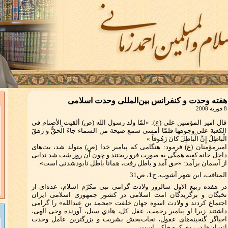
هفته وحدت و كنفرانس بین‌المللی وحدت اسلامی
8 فوریه 2008
قال امیر المؤمنين علي (ع): «لمّا ولد رسول الله (ص) ألقيت الأصنام في
الكعبة على وجوهها فلمّا أمسى سمع صيحة من السماء جاءَ الْحَقُّ وَ زَهَقَ
الْباطِلُ إِنَّ الْباطِلَ كانَ زَهُوقاً »
اميرمؤمنان (ع) فرمود: هنگامی كه پیامبر خدا (ص) متولد شد، بت‌های
داخل خانه كعبه همگی به صورت فرو ریختند و چون آن روز شب شد ندایی
از آسمان برآمد: «حق آمد و باطل رفت، همانا باطل نابودشدنی است».
المناقب، ابن شهر آشوب، ج1، ص31
در هفده ربیع الاول سالروز ولادت گرامی نبی مكرّم اسلام، عده‌ای از
نخبگان و برگزیدگان امت اسلامی در كشور جمهوری اسلامی ایران
اجتماع كردند و ولادت اسوه جهان خلقت «محمد بن عبدالله» را گرامی
داشتند زیرا او پيامبر رحمت، عقل كل، هادي سبل، آورنده وحی الهی،
احیاگر گنجینه‌های عقول، نجات‌بخش بشریت و بزرگترین عامل وحدت
انسان‌ها در روی كره خاكی است.