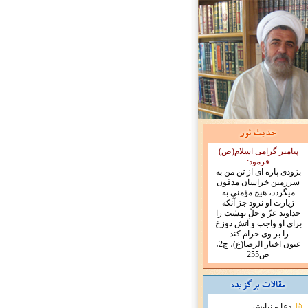
پیامبر گرامی اسلام(ص)
فرمود:
بزودى پاره اى از تن من به
سرزمين خراسان مدفون
ميگردد، هيچ مؤمنى به
زيارت او نرود جز آنكه
خداوند عزّ و جلّ بهشت را
براى او واجب و آتش دوزخ
را بر وى حرام کند.
عیون اخبار الرضا(ع)، ج2،
ص255
دعا و نیایش