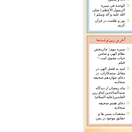
الوحدة فی سیرة
الرسول الأعظم ( صلی
الله علیه و آله وسلم )
نور و ظلمت در قرآن
کریم
سیره نبوی؛ جان‌بخش
نظام الهی و ضامن
حیات معنوی امت +
فیلم
امید به فضل الهی در
مقابل ستمکاران، در
دعای چهاردهم صحیفه
سجادیه
ماه رمضان از دیدگاه
سیدالساجدین امام زین
العابدین(علیه السلام)
دعای هفتم صحیفه
سجادیه
معتقدات يمنی ها و
حقايق موجود در يمن