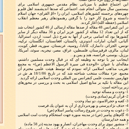
این اجتماع عظیم با میزبانی نظام مقدس جمهوری اسلامی برای
بیستمین سال متوالی انجام شد، اجتماعی كه صدها اندیشمند اهل قلم و
چهره‌های برجسته كشورهای اسلامی، ایران را «امّ القرای» جهان اسلام
دانسته و شروع كار خود را با گرفتن رهنمودهای رهبر معظم انقلاب
اسلامی (حفظه الله) آغاز كردند.
در این كنفرانس 48 مقاله از صدها مقاله ارسالی از 46 كشور انتخاب شد
كه از این تعداد 12 مقاله از كشور عزیز ایران و 36 مقاله دیگر از سایر
كشورها بود كه اسامی برخی از آنها به شرح ذیل است: اردن، استرالیا،
آلبانی، آلمان، امارات، اندونزی،‌ پاكستان، افغانستان، انگلستان، تركیه،
تونس، الجزائر، دانمارك، كانادا، روسیه، عربستان، سوریه، قطر، كویت،
لبنان، مالزی، قرقیزستان، فلسطین،‌ عراق، مصر،‌ نیجریه، سوئد، آمریكا،
برزیل، بوسنی، فرانسه، هند و یمن و…
اینجانب نیز با توجه به وظیفه ای كه در قبال وحدت مسلمین داشتم،
مقاله‌ای با عنوان «الوحدة فی سیرة الرسول الاعظم (ص)» به مجمع
تقریب مذاهب اسلامی ارائه نمودم كه توسط هیئت علمی محترم آن
مجمع، جزء مقالات منتخب شناخته شد كه در تاریخ 18/1/86 هـ ش در
چهارمین نشست علمی كنفرانس بین المللی وحدت اسلامی ارائه گردید.
این مقاله با تكیه بر منابع اصیل اسلامی به بحث و بررسی در محورهای
زیر پرداخته است:
1- وحدت و مسأله توحید
2- قرآن كریم (منادی وحدت)
3- كعبه و حجرالاسود، دو نماد وحدت
4- حذف نژادپرستی و بهره‌برداری از آن به عنوان یك فرصت
5- دعوت به وحدت در شروع رسالت پیامبر اسلام (ص)
6- گام‌های پیامبر (ص) در مدینه منوره جهت استحكام وحدت امت اسلامی
و همه خداپرستان
7- منشور نبوی برای وحدت مهاجران،‌ انصار و یهود مدینه (در 58 ماده)
8- پیمان‌های دیگر و فرستادن سفراء به دیگر كشورها برای رساندن پیام