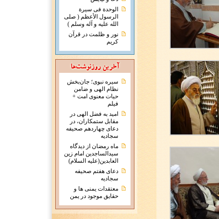
الوحدة فی سیرة
الرسول الأعظم ( صلی
الله علیه و آله وسلم )
نور و ظلمت در قرآن
کریم
سیره نبوی؛ جان‌بخش
نظام الهی و ضامن
حیات معنوی امت +
فیلم
امید به فضل الهی در
مقابل ستمکاران، در
دعای چهاردهم صحیفه
سجادیه
ماه رمضان از دیدگاه
سیدالساجدین امام زین
العابدین(علیه السلام)
دعای هفتم صحیفه
سجادیه
معتقدات يمنی ها و
حقايق موجود در يمن