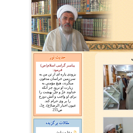
پیامبر گرامی اسلام(ص)
فرمود:
بزودى پاره اى از تن من به
سرزمين خراسان مدفون
ميگردد، هيچ مؤمنى به
زيارت او نرود جز آنكه
خداوند عزّ و جلّ بهشت را
براى او واجب و آتش دوزخ
را بر وى حرام کند.
عیون اخبار الرضا(ع)، ج2،
ص255
دعا و نیایش