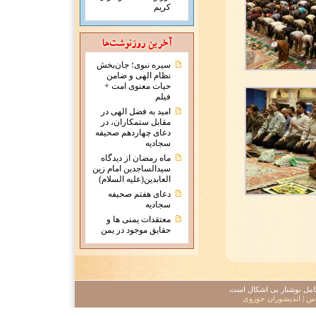
کریم
سیره نبوی؛ جان‌بخش
نظام الهی و ضامن
حیات معنوی امت +
فیلم
امید به فضل الهی در
مقابل ستمکاران، در
دعای چهاردهم صحیفه
سجادیه
ماه رمضان از دیدگاه
سیدالساجدین امام زین
العابدین(علیه السلام)
دعای هفتم صحیفه
سجادیه
معتقدات يمنی ها و
حقايق موجود در يمن
 کامل نوشتار بی اشکال است
اس
|
اندیشوران حوزوی