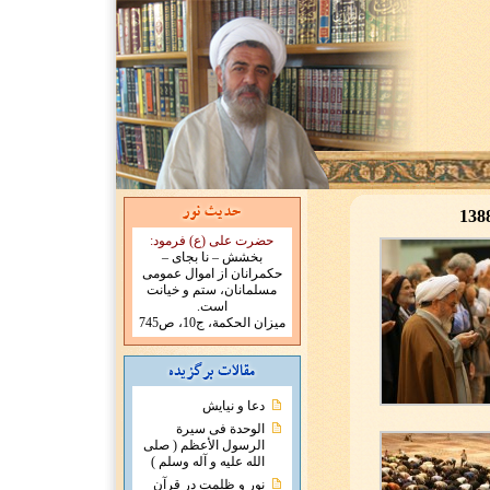
حضرت علی (ع) فرمود:
بخشش – نا بجای –
حکمرانان از اموال عمومی
مسلمانان، ستم و خیانت
است.
میزان الحکمة، ج10، ص745
دعا و نیایش
الوحدة فی سیرة
الرسول الأعظم ( صلی
الله علیه و آله وسلم )
نور و ظلمت در قرآن