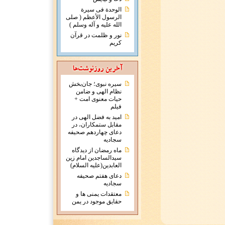
الوحدة فی سیرة
الرسول الأعظم ( صلی
الله علیه و آله وسلم )
نور و ظلمت در قرآن
کریم
سیره نبوی؛ جان‌بخش
نظام الهی و ضامن
حیات معنوی امت +
فیلم
امید به فضل الهی در
مقابل ستمکاران، در
دعای چهاردهم صحیفه
سجادیه
ماه رمضان از دیدگاه
سیدالساجدین امام زین
العابدین(علیه السلام)
دعای هفتم صحیفه
سجادیه
معتقدات يمنی ها و
حقايق موجود در يمن