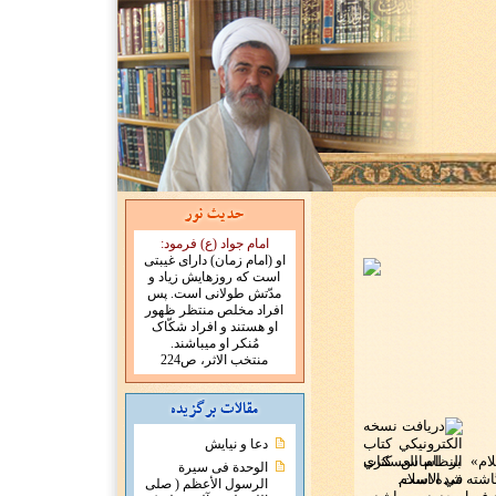
امام جواد (ع) فرمود:
او (امام زمان) دارای غیبتی
است که روزهایش زیاد و
مدّتش طولانی است. پس
افراد مخلص منتظر ظهور
او هستند و افراد شکّاک
مُنکر او میباشند.
منتخب الاثر، ص224
دعا و نیایش
ام» بر اساس کتاب
الوحدة فی سیرة
گاشته شده است.
الرسول الأعظم ( صلی