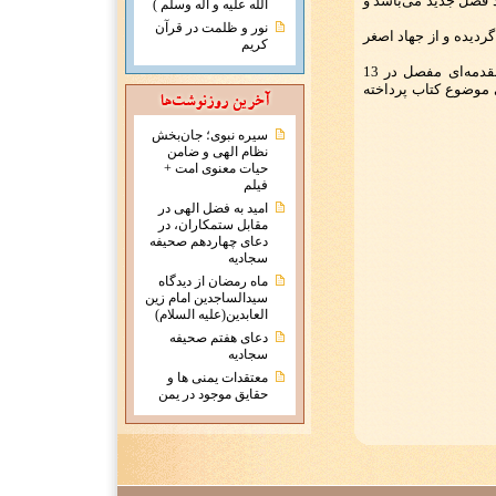
 فصل جدید می‌باشد و
الله علیه و آله وسلم )
نور و ظلمت در قرآن
لام» در 45 بحث تدوین گردیده و از جهاد اصغر
کریم
دکتر اسعد علی استاد دانشکده ادبیات دمشق مقدمه‌ای مفصل در 13
 9 محور به بررسی موضوع کتاب پرداخته
سیره نبوی؛ جان‌بخش
نظام الهی و ضامن
حیات معنوی امت +
فیلم
امید به فضل الهی در
مقابل ستمکاران، در
دعای چهاردهم صحیفه
سجادیه
ماه رمضان از دیدگاه
سیدالساجدین امام زین
العابدین(علیه السلام)
دعای هفتم صحیفه
سجادیه
معتقدات يمنی ها و
حقايق موجود در يمن