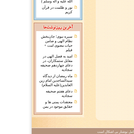
الله علیه و آله وسلم )
نور و ظلمت در قرآن
کریم
سیره نبوی؛ جان‌بخش
نظام الهی و ضامن
حیات معنوی امت +
فیلم
امید به فضل الهی در
مقابل ستمکاران، در
دعای چهاردهم صحیفه
سجادیه
ماه رمضان از دیدگاه
سیدالساجدین امام زین
العابدین(علیه السلام)
دعای هفتم صحیفه
سجادیه
معتقدات يمنی ها و
حقايق موجود در يمن
 کامل نوشتار بی اشکال است