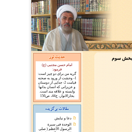
- بخش سوم
امام حسن مجتبی (ع)
فرمود:
گریه من برای دو چیز است:
1- وحشت از ورود به صحنه
قیامت 2- جدایی از دوستان
و عزیزانی که انسان بدانها
وابسته و علاقه مند است.
بحارالانوار، ج44، ص150
دعا و نیایش
الوحدة فی سیرة
الرسول الأعظم ( صلی