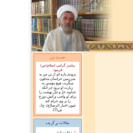
پیامبر گرامی اسلام(ص)
فرمود:
بزودى پاره اى از تن من به
سرزمين خراسان مدفون
ميگردد، هيچ مؤمنى به
زيارت او نرود جز آنكه
خداوند عزّ و جلّ بهشت را
براى او واجب و آتش دوزخ
را بر وى حرام کند.
عیون اخبار الرضا(ع)، ج2،
ص255
دعا و نیایش