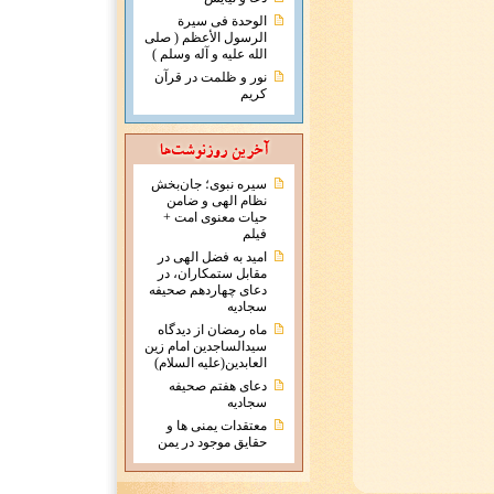
الوحدة فی سیرة
الرسول الأعظم ( صلی
الله علیه و آله وسلم )
نور و ظلمت در قرآن
کریم
سیره نبوی؛ جان‌بخش
نظام الهی و ضامن
حیات معنوی امت +
فیلم
امید به فضل الهی در
مقابل ستمکاران، در
دعای چهاردهم صحیفه
سجادیه
ماه رمضان از دیدگاه
سیدالساجدین امام زین
العابدین(علیه السلام)
دعای هفتم صحیفه
سجادیه
معتقدات يمنی ها و
حقايق موجود در يمن