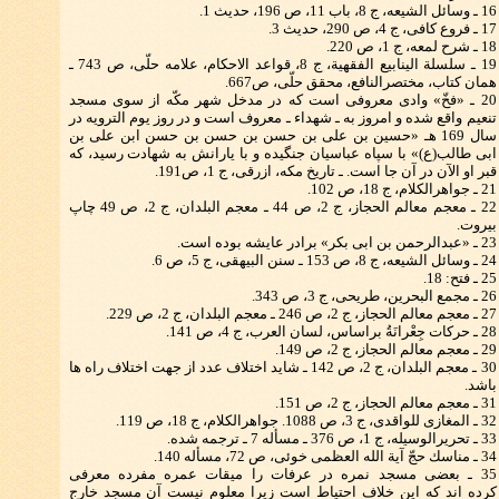
16 ـ وسائل الشیعه، ج 8، باب 11، ص 196، حدیث 1.
17 ـ فروع كافی، ج 4، ص 290، حدیث 3.
18 ـ شرح لمعه، ج 1، ص 220.
19 ـ سلسلة الینابیع الفقهیة، ج 8، قواعد الاحكام، علامه حلّی، ص 743 ـ
همان كتاب، مختصرالنافع، محقق حلّی، ص667.
20 ـ «فخّ» وادی معروفی است كه در مدخل شهر مكّه از سوی مسجد
تنعیم واقع شده و امروز به ـ شهداء ـ معروف است و در روز یوم الترویه در
سال 169 هـ «حسین بن علی بن حسن بن حسن بن حسن ابن علی بن
ابی طالب(ع)» با سپاه عباسیان جنگیده و با یارانش به شهادت رسید، كه
قبر او الآن در آن جا است. ـ تاریخ مكه، ازرقی، ج 1، ص191.
21 ـ جواهرالكلام، ج 18، ص 102.
22 ـ معجم معالم الحجاز، ج 2، ص 44 ـ معجم البلدان، ج 2، ص 49 چاپ
بیروت.
23 ـ «عبدالرحمن بن ابی بكر» برادر عایشه بوده است.
24 ـ وسائل الشیعه، ج 8، ص 153 ـ سنن البیهقی، ج 5، ص 6.
25 ـ فتح: 18.
26 ـ مجمع البحرین، طریحی، ج 3، ص 343.
27 ـ معجم معالم الحجاز، ج 2، ص 246 ـ معجم البلدان، ج 2، ص 229.
28 ـ حركات جِعْرانَةُ براساس، لسان العرب، ج 4، ص 141.
29 ـ معجم معالم الحجاز، ج 2، ص 149.
30 ـ معجم البلدان، ج 2، ص 142 ـ شاید اختلاف عدد از جهت اختلاف راه ها
باشد.
31 ـ معجم معالم الحجاز، ج 2، ص 151.
32 ـ المغازی للواقدی، ج 3، ص 1088. جواهرالكلام، ج 18، ص 119.
33 ـ تحریرالوسیله، ج 1، ص 376 ـ مسأله 7 ـ ترجمه شده.
34 ـ مناسك حجّ آیة الله العظمی خوئی، ص 72، مسأله 140.
35 ـ بعضی مسجد نمره در عرفات را میقات عمره مفرده معرفی
كرده اند كه این خلاف احتیاط است زیرا معلوم نیست آن مسجد خارج