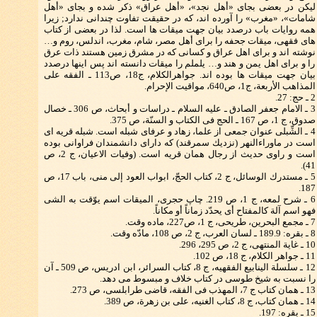
لیكن در بعضی بجای «أهل نجد»، «أهل عراق» ذكر شده و بجای «أهل
شامات»، «مغرب» را آورده اند، كه در حقیقت تفاوت چندانی ندارد; زیرا
همه روایات باب درصدد بیان جهت میقات ها است. لذا در بعضی از كتاب
های فقهی، میقات جحفه را برای أهل مصر، شام، مغرب، اندلس، روم و…
نوشته اند و برای اهل عراق و كسانی كه در مشرق زمین هستند ذات عرق
را و برای اهل یمن و هند و… یلملم را میقات دانسته اند پس اینها درصدد
بیان جهت میقات ها بوده اند. جواهرالكلام، ج18، ص113 ـ الفقه علی
المذاهب الأربعة، ج1، ص640، مواقیت الإحرام.
2 ـ حج: 27.
3 ـ الامام جعفر الصادق ـ علیه السلام ـ دراسات و أبحاث، ص 306 ـ خصال
صدوق، ج 1، ص 167 ـ الحج فی الكتاب و السنّة، ص 375.
4 ـ الشِّبلی عنوان جمعی از علما، زهاد و عرفای شبله است. شبله قریه ای
است در ماوراءالنهر (نزدیك سمرقند) كه دارای دانشمندان فراوانی بوده
است و راوی حدیث از رجال همان قریه است. (وفیات الاعیان، ج 2، ص
41).
5 ـ مستدرك الوسائل، ج 2، كتاب الحجّ، ابواب العود إلی منی، باب 17، ص
187.
6 ـ شرح لمعه، ج 1، ص 219. چاپ حجری، المیقات اسم یوّقت به الشی
فهو اسم آلة كالمفتاح أی یحدّد زماناً أو مكاناً.
7 ـ مجمع البحرین، طریحی، ج 1، ص227، ماده وقت.
8 ـ بقره: 189.9 ـ لسان العرب، ج 2، ص 108، مادّه وقت.
10 ـ غایة المنتهی، ج 2، ص 295، 296.
11 ـ جواهر الكلام، ج 18، ص 102.
12 ـ سلسلة الینابیع الفقهیه، ج 8، كتاب السرائر، ابن ادریس، ص 509 ـ آن
را نسبت به شیخ طوسی در كتاب خلاف و مبسوط می دهد.
13 ـ همان كتاب ج 7، المهذب فی الفقه، قاضی طرابلسی، ص 273.
14 ـ همان كتاب، ج 8، كتاب الغنیه، علی بن زهرة، ص 389.
15 ـ بقره: 197.