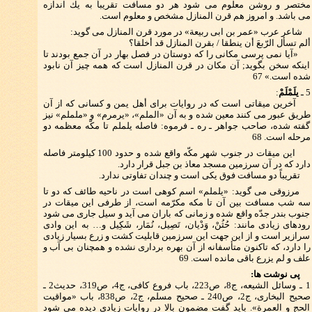
مختصر و روشن معلوم می شود هر دو مسافت تقریباً به یك اندازه
می باشد. و امروز هم قرن المنازل مشخص و معلوم است.
شاعر عرب «عمر بن ابی ربیعة» در مورد قرن المنازل می گوید:
ألم تسأل الرّبعَ أن ینطقا / بقرن المنازل قد أخلقا؟
«آیا نمی پرسی مكانی را كه دوستان در فصل بهار در آن جمع بودند تا
اینكه سخن بگوید; آن مكان در قرن المنازل است كه همه چیز آن نابود
شده است.» 67
5 ـ
یلَمْلَمْ
:
آخرین میقاتی است كه در روایات برای أهل یمن و كسانی كه از آن
طریق عبور می كنند معین شده و به آن «الملم»، «یرمرم» و «ململم» نیز
گفته شده، صاحب جواهر ـ ره ـ فرموه: فاصله یلملم تا مكّه معظمه دو
مرحله است. 68
این میقات در جنوب شهر مكّه واقع شده و حدود 100 كیلومتر فاصله
دارد كه در آن سرزمین مسجد معاذ بن جبل قرار دارد.
تقریباً دو مسافت فوق یكی است و چندان تفاوتی ندارد.
مرزوقی می گوید: «یلملم» اسم كوهی است در ناحیه طائف كه دو تا
سه شب مسافت بین آن تا مكه مكرّمه است، از طرفی این میقات در
جنوب بندر جدّه واقع شده و زمانی كه باران می آید و سیل جاری می شود
رودهای زیادی مانند: حُثُنْ، وَدْیان، تَصِیل، نُمَار، شَكِیل و… به این وادی
سرازیر است و از این جهت این سرزمین قابلیت كشت و زرع بسیار زیادی
را دارد، كه تاكنون متأسفانه از آن بهره برداری نشده و همچنان بی آب و
علف و لم یزرع باقی مانده است. 69
پی نوشت ها:
1 ـ وسائل الشیعه، ج8، ص223، باب فروع كافی، ج4، ص319، حدیث2 ـ
صحیح البخاری، ج2، ص240 ـ صحیح مسلم، ج2، ص838، باب «مواقیت
الحج و العمرة». باید گفت مضمون بالا در روایات زیادی دیده می شود