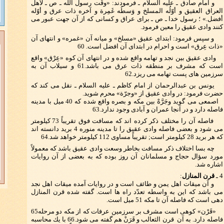
و امام صادق ـ علیه السلام ـ فرمودند: «وقّت رسول اللّه ـ ص ـ لأهل
العراق العقیق و أوّلُه المسلخ و وَسطُه غَمِرة و آخره ذات عرق و أوّله
أفضل.» ؛ رسول خدا ـ ص ـ برای عراق و كسانی كه از آن جهت عبور می
كنند وادی عقیق را معین فرمود.
و سپس فرمود: ابتدای عقیق «مسلخ» و میانه آن «غمره» و انتهای آن
«ذات عِرق» است و احرام در ابتدای آن افضل است. 60
وادی عقیق بین نجد و تهامه واقع شده و در انتهای آن كوه «عِرْق» واقع
است كه مشرف بر منطقه ذات عرق می باشد.61 و سیلاب آن به
سرزمین های پست تهامه می ریزد.62
یونس بن عبدالرحمان از امام كاظم ـ علیه السلام ـ نقل می كند كه
حضرت فرمود: در وادی عقیق از «وجرّة» محرم شوید.
اصمعی می گوید وجَرَّهْ بین مكه و بصره واقع شده كه 40 میل با مدینه
فاصله دارد و در آنجا عمران و آبادی وجود ندارد.63
فاصله آن را مختلف ذكر كرده اند كه مسافت فوق تقریباً 73 كیلومتر
می شود و بعضی فاصله وادی عقیق را تا مدینه منوره 4 برید دانسته اند
كه هر برید 28 كیلومتر است; تقریباً مساوی 112 كیلومتر خواهد شد.64
چه بسا اختلاف ذكر مسافت بخاطر وسعت وادی عقیق باشد كه معمولاً
مورد سؤال حجاج و مسلمانان آن روز بوده كه به بعضی از آن روایات
اشاره شد.
4 ـ
قرن المنازل
:
و آن میقات اهل یمن و طائف است و در روایات آمده میقات اهل نجد
می باشد كه این به واسطه تعدّد راه ها است. گفته شده قرن المنازل
دهی است كه فاصله آن تا مكه 51 میل است.
«قَرْن» كوهی است مشرف بر سرزمین عرفات كه از مكه دو مرحله65
فاصله دارد. به آن قرن الثعالب و قَرَنْ هم گفته می شود.66 با یك محاسبه