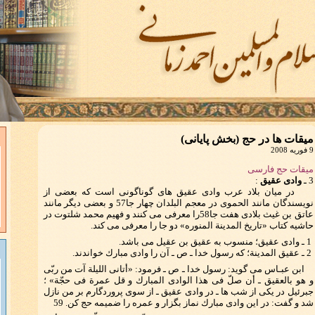
میقات ها در حج (بخش پایانی)
9 فوریه 2008
میقات حج فارسی
3 ـ
وادی عقیق
:
در میان بلاد عرب وادی عقیق های گوناگونی است كه بعضی از
نویسندگان مانند الحموی در معجم البلدان چهار جا57 و بعضی دیگر مانند
عاتق بن غیث بلادی هفت جا58را معرفی می كنند و فهیم محمد شلتوت در
حاشیه كتاب «تاریخ المدینة المنوره» دو جا را معرفی می كند.
1 ـ وادی عقیق؛ منسوب به عقیق بن عقیل می باشد.
2 ـ عقیق المدینة؛ كه رسول خدا ـ ص ـ آن را وادی مبارك خواندند.
ابن عبـاس می گوید: رسول خدا ـ ص ـ فرمود: «أتانی اللیلة آت من ربّی
و هو بالعقیق ـ أن صلّ فی هذا الوادی المبارك و قل عمرة فی حجّة» ؛
جبرئیل در یكی از شب ها ـ در وادی عقیق ـ از سوی پروردگارم بر من نازل
شد و گفت: در این وادی مبارك نماز بگزار و عمره را ضمیمه حج كن. 59