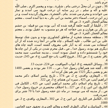
حرم باشد.
36 ـ چون در آن محلّ درختی بنام ـ سَمُرة ـ بوده و پیغمبر اكرم ـ صلی اللّه
علیه و آله و سلم ـ در زیر سایه آن درخت فرود می آمدند و نماز
می خواندند و محرم می شدند. بنام ـ الشجرة ـ معروف گردیده است. و در
زیر این درخت ـ اسماء دختر محمد بن ابی بكر ـ به دنیا آمده است. ـ معجم
معالم الحجاز، الجزء: 3، ص 48.
37 ـ حُلَیفَةْ از كلمه حلفة گرفته شده كه آبی بوده بین دو قبیله: بن جشم
بن بكر بن هوازن و بنی خفاجه كه هر دو منسوب به عقیل بودند. ـ معجم
معالم الحجاز، الجزء: 3، ص 48.
38 ـ منطقه مسجد شجره از مناطق كشاورزی بوده و بدون شك توسط
علی بن ابی طالب ـ علیه السلام ـ چاه هائی در آنجا زده شده كه از آن
استفاده می شده، كه به آبار علی معروف گشته است، البته چاه های
دیگری هم بوده، رسول خدا ـ ص ـ قبل محرم شدن در یكی از این چاه ها
خود را شستشو داده و غسل نموده است. ـ مدینه شناسی، سید محمد
باقر نجفی، ج 1، ص 182. ـ فروع كافی، باب حج النبی، ج 4، ص 245، حدیث
4.
39 ـ وسائل الشیعه، ج 8، ابواب المواقیت، ص 224، حدیث 13.
40 ـ گفته شد همراهان رسول خدا ـ ص ـ ، 116 نفر بودند و بعضی 1400
نفر و بعضی دیگر 1525 نفر هم نقل كرده اند.
41 ـ المغازی، واقدی، ج 2، ص 574 ـ تاریخ پیامبر اسلام، دكتر محمد
ابراهیم آیتی، ص 425 ـ سیره ابن هشام، ج 3، ص 322.
42 ـ تاریخ پیام اسلام، دكتر محمد ابراهیم آیتی، ص 425 ـ الكامل فی
التاریخ، ابن اثیر، ج 2، ص 227 ـ با اختلاف مختصری در خروج رسول خدا ـ
ص ـ از مدینه كه می نویسد: در ماه ذی حجه رسول خدا با 70 شتر برای
عمره رفت.
43 ـ الكامل فی التاریخ، ابن اثیر، ج 2، ص 302 ـ المغازی، واقدی، ج 3، ص
1089.
44 ـ المناسك و اماكن الطرق الحج و معالم الجزیرة، تحقیق حمد الجاسر،