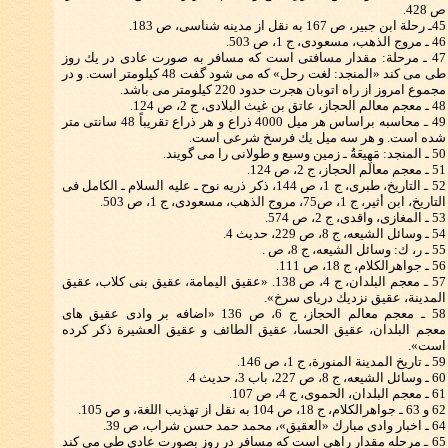
ص 428.
45ـ رحلة ابن جبیر، ص 167 به نقل از مدینه شناسی، ص 183.
46 ـ مروج الذهب، مسعودی، ج 1، ص 503.
47 ـ مرحلة: مقدار مسافتی است كه مسافر به صورت عادی در یك روز
طی می كند «المنجد: لغت رحل» كه می شود گفت 48 كیلومتر است. و در
مجموع امروز از راه اتوبان هجرت حدود 220 كیلومتر می باشد.
48 ـ معجم معالم الحجاز، عاتق بن غیث البلادی، ج 2، ص 124.
49 ـ محاسبه براساس هر میل 4000 ذراع و هر ذراع تقریباً 48 سانتی متر
شده است. و هر سه میل یك فرسخ شرعی است.
50 ـ المنجد: مَهِیعَةُ ـ زمین وسیع و طولانی را می گویند.
51 ـ معجم معالم الحجاز، ج 2، ص 124.
52 ـ التاریخ، طبری، ج 1، ص 144، ذكر ذریه نوح ـ علیه السلام ـ الكامل فی
التاریخ، ابن أثیر، ج 1، ص75، مروج الذهب، مسعودی، ج 1، ص 503.
53 ـ المغازی، واقدی، ج 2، ص 574.
54 ـ وسائل الشیعه، ج 8، ص 229، حدیث 4.
55 ـ ر، ك: وسائل الشیعه، ج 8، ص .
56 ـ جواهرالكلام، ج 18، ص 111.
57 ـ معجم البلدان، ج 4، ص 138. «عقیق الیمامة، عقیق بنی كلاب، عقیق
المدینة، عقیق نزدیك دریای سرخ».
58 ـ معجم معالم الحجاز، ج 6، ص 136 «اضافه بر وادی عقیق های
معجم البلدان، عقیق الحسا، عقیق الطائف و عقیق العشیرة ذكر كرده
است».
59 ـ تاریخ المدینة المنورة، ج 1، ص 146.
60 ـ وسائل الشیعه، ج 8، ص 227، باب 3، حدیث 4.
61 ـ معجم البلدان، الحموی، ج 4، ص 107.
62 و 63 ـ جواهرالكلام، ج 18، ص 104 به نقل از تهذیب اللغة، و ص 105.
64 ـ اخبار وادی مبارك «العقیق»، محمد حمد حسن شراب، ص 39.
65 ـ مرحله مقدار راهی است كه مسافر در روز بصورت عادی طی می كند