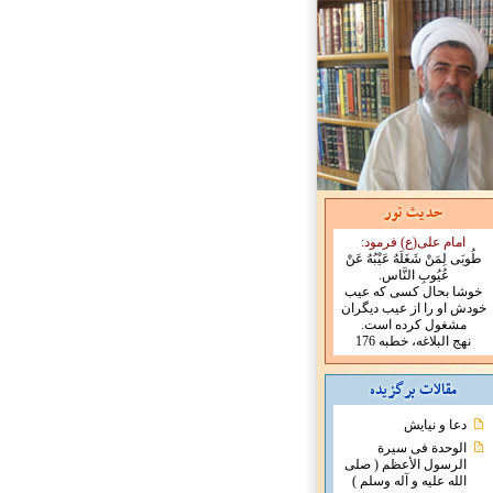
امام علی(ع) فرمود:
طُوبَى لِمَنْ شَغَلَهُ عَيْبُهُ عَنْ
عُيُوبِ النَّاس‏.
خوشا بحال کسی که عیب
خودش او را از عیب دیگران
مشغول کرده است.
نهج البلاغه، خطبه 176
دعا و نیایش
الوحدة فی سیرة
الرسول الأعظم ( صلی
الله علیه و آله وسلم )