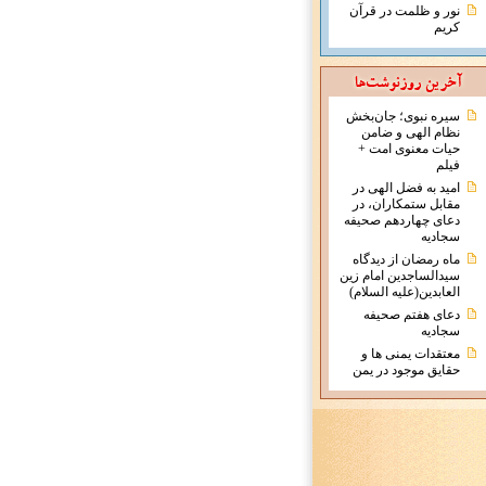
نور و ظلمت در قرآن
کریم
سیره نبوی؛ جان‌بخش
نظام الهی و ضامن
حیات معنوی امت +
فیلم
امید به فضل الهی در
مقابل ستمکاران، در
دعای چهاردهم صحیفه
سجادیه
ماه رمضان از دیدگاه
سیدالساجدین امام زین
العابدین(علیه السلام)
دعای هفتم صحیفه
سجادیه
معتقدات يمنی ها و
حقايق موجود در يمن