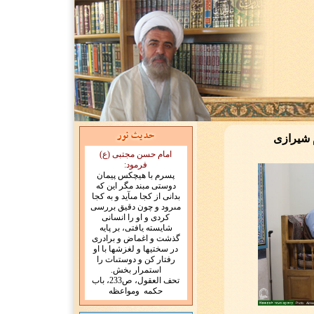
 شیرازی
امام حسن مجتبی (ع)
فرمود:
پسرم با هيچ‏كس پيمان
دوستى مبند مگر اين كه
بدانى از كجا مى‏آيد و به كجا
مى‏رود و چون دقيق بررسى
كردى و او را انسانى
شايسته يافتى، بر پايه
گذشت و اغماض و برادرى
در سختيها و لغزشها با او
رفتار كن و دوستى‏ات را
استمرار بخش.
تحف العقول، ص233، باب
حكمه ومواعظه