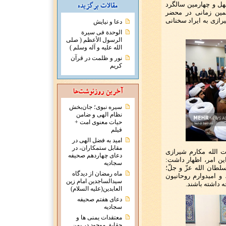
هل و چهارمین سالگرد
لمین زمانی در محضر
ازی به ایراد سخنانی
دعا و نیایش
الوحدة فی سیرة
الرسول الأعظم ( صلی
الله علیه و آله وسلم )
نور و ظلمت در قرآن
کریم
سیره نبوی؛ جان‌بخش
نظام الهی و ضامن
حیات معنوی امت +
فیلم
امید به فضل الهی در
مقابل ستمکاران، در
 الله مکارم شیرازی
دعای چهاردهم صحیفه
ین امر، اظهار داشت:
سجادیه
لطان الله عزّ و جلّ؛
ماه رمضان از دیدگاه
و امیدوارم روحانیون
سیدالساجدین امام زین
 داشته باشند.
العابدین(علیه السلام)
دعای هفتم صحیفه
سجادیه
معتقدات يمنی ها و
حقايق موجود در يمن