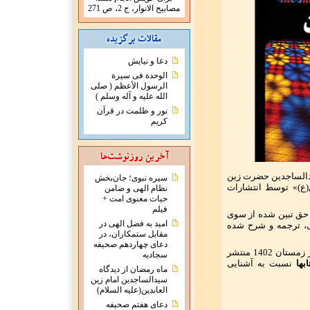
مصابيح الانوار، ج 2، ص 271
دعا و نیایش
الوحدة فی سیرة
الرسول الأعظم ( صلی
الله علیه و آله وسلم )
نور و ظلمت در قرآن
کریم
یدالساجدین حضرت زین
سیره نبوی؛ جان‌بخش
ن(ع)» توسط انتشارات
نظام الهی و ضامن
حیات معنوی امت +
فیلم
 حق تبین شده از سوی
امید به فضل الهی در
ی، ترجمه و شرح شده
مقابل ستمکاران، در
دعای چهاردهم صحیفه
چاپ اول این کتاب در 536 صفحه و قطع رقعی در زمستان 1402 منتشر
سجادیه
بها
نسبت به آشنایی
ماه رمضان از دیدگاه
سیدالساجدین امام زین
العابدین(علیه السلام)
دعای هفتم صحیفه