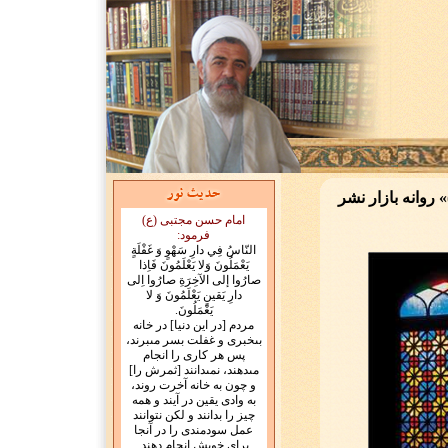
 روانه بازار نشر
امام حسن مجتبی (ع)
فرمود:
النّاسُ فِي دارِ سَهْوٍ وَ غَفْلَةٍ
يَعْمَلُونَ وَلا يَعْلَمُونَ فَاِذا
صارُوا إلى الآخِرَةِ صارُوا اِلى
دارِ يَقينٍ يَعْلَمُونَ وَ لا
يَعْمَلُونَ.
مردم [در اين دنيا] در خانه
بى‏خبرى و غفلت بسر مى‏برند،
پس هر كارى را انجام
مى‏دهند، نمى‏دانند [ثمرش را]
و چون به خانه آخرت روند،
به وادى يقين در آيند و همه
چيز را بدانند و لكن نتوانند
عمل سودمندى را در آنجا
براى خويش انجام دهند.