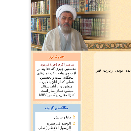
پیامبر اکرم (ص) فرمود:
نخستین چیزی که خداوند بر
امّت من واجب کرد نمازهای
پنجگانه است و نخستین
عملی که از آنان بالا برده
میشود و از آنان سؤال
میشود همان نماز است.
کنزالعمّال، ج7، ص18859
دعا و نیایش
الوحدة فی سیرة
الرسول الأعظم ( صلی