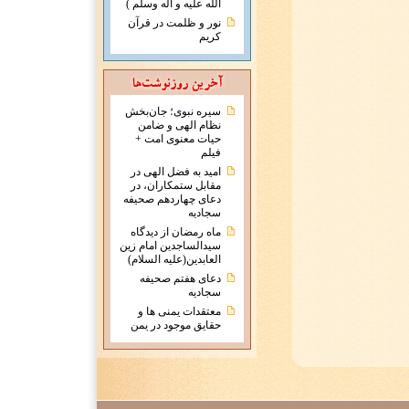
الله علیه و آله وسلم )
نور و ظلمت در قرآن
کریم
سیره نبوی؛ جان‌بخش
نظام الهی و ضامن
حیات معنوی امت +
فیلم
امید به فضل الهی در
مقابل ستمکاران، در
دعای چهاردهم صحیفه
سجادیه
ماه رمضان از دیدگاه
سیدالساجدین امام زین
العابدین(علیه السلام)
دعای هفتم صحیفه
سجادیه
معتقدات يمنی ها و
حقايق موجود در يمن