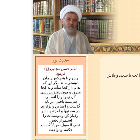
امام حسن مجتبی (ع)
فرمود:
پسرم با هيچ‏كس پيمان
دوستى مبند مگر اين كه
بدانى از كجا مى‏آيد و به كجا
مى‏رود و چون دقيق بررسى
كردى و او را انسانى
شايسته يافتى، بر پايه
گذشت و اغماض و برادرى
در سختيها و لغزشها با او
رفتار كن و دوستى‏ات را
استمرار بخش.
تحف العقول، ص233، باب
حكمه ومواعظه