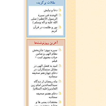
دعا و نیایش
الوحدة فی سیرة
الرسول الأعظم ( صلی
الله علیه و آله وسلم )
نور و ظلمت در قرآن
کریم
سیره نبوی؛ جان‌بخش
نظام الهی و ضامن
حیات معنوی امت +
فیلم
امید به فضل الهی در
مقابل ستمکاران، در
دعای چهاردهم صحیفه
سجادیه
ماه رمضان از دیدگاه
سیدالساجدین امام زین
العابدین(علیه السلام)
دعای هفتم صحیفه
سجادیه
معتقدات يمنی ها و
حقايق موجود در يمن