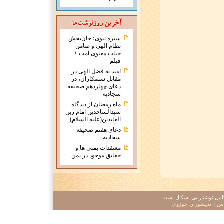
سیره نبوی؛ جان‌بخش
نظام الهی و ضامن
حیات معنوی امت +
فیلم
امید به فضل الهی در
مقابل ستمکاران، در
دعای چهاردهم صحیفه
سجادیه
ماه رمضان از دیدگاه
سیدالساجدین امام زین
العابدین(علیه السلام)
دعای هفتم صحیفه
سجادیه
معتقدات يمنی ها و
حقايق موجود در يمن
 کامل نوشتار بی اشکال است
اس
|
اندیشوران حوزوی