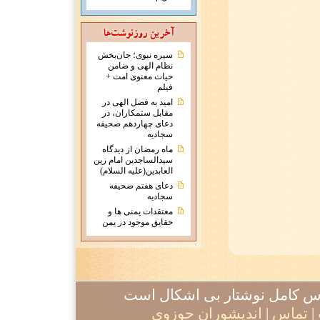
سیره نبوی؛ جان‌بخش
نظام الهی و ضامن
حیات معنوی امت +
فیلم
امید به فضل الهی در
مقابل ستمکاران، در
دعای چهاردهم صحیفه
سجادیه
ماه رمضان از دیدگاه
سیدالساجدین امام زین
العابدین(علیه السلام)
دعای هفتم صحیفه
سجادیه
معتقدات يمنی ها و
حقايق موجود در يمن
آدرس کامل نوشتار بی اشکال است
|
تماس
|
اندیشوران حوزوی