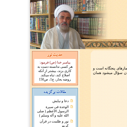
پیامبر خدا (ص) فرمود:
هر کسی ندانسته دست به
ازهای پنجگانه است و
کاری بزند، بیشتر از آنکه
آنان سؤال میشود همان
اصلاح کند، تباه میکند.
روضه بحار، ج1، ص150
دعا و نیایش
الوحدة فی سیرة
الرسول الأعظم ( صلی
الله علیه و آله وسلم )
نور و ظلمت در قرآن
کریم