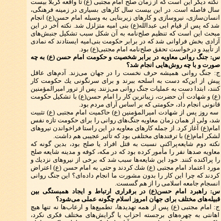
نكته دیگر این است كه از زمان صلح امام مجتبی (ع) تا واقعه كربلا بیست
سال فاصله است. در این بیست سال كارهای بسیاری در زمینه فرهنگی،
انسان‌سازی، نیروسازی و كارهای زیربنایی به وسیله امام حسن(ع) انجام
شد كه پس از قیام ابی عبدالله(ع) بنی امیه متزلزل شد. نكته آخر در این
مبحث این است كه تنظیم صلح‌نامه به آن شكل سبب تشكیل جنبش‌های
آزادی بخش فراوانی شد كه در برابر حكومت بنی‌امیه ایستادند كه نمادی
از تأیید و درخواست تحقق صلح‌نامه امام مجتبی(ع) بود.
س: جنگ روانی معاویه در برابر شخصیت و حكومت امام حسن (ع) به چه
صورت و با چه روش‌هایی انجام ‌شد؟
ج: جنگ روانی همیشه حرف نخست را در جهان می‌زند. آدم‌های عاقل
پیش از این‌كه دست به اسلحه ببرند و برای سرنگونی یك حكومت كار
كنند، ابتدا دست به عملیات جنگ روانی می‌زنند. پس از ترور امیرالمؤمنین
(ع) و شهادت آن حضرت، زیباترین كار را امام حسن(ع) با تشكیل حكومت
قانونی انجام داد، حكومتی كه بر اساس آرای مردم بود.
سه روز پس از شهادت امیرالمؤمنین (ع) حاكمیت امام مجتبی (ع) تثبیت
شد، ولی از همان زمان معاویه جنگ‌های روانی را برای حكومت تازه نفس
امام(ع) آغاز كرد. از جمله كارهای معاویه در این راستا فراخواندن نیروهای
لشكر امام(ع) با ترفندهای مختلفی بود كه تأثیر عجیبی هم داشت.
نكته دوم شایعه‌پراكنی نسبت به قتل افراد یا صلح بود، بدین گونه كه
معاویه صدها نفر را مأمور كرده بود كه در مكه، كوفه و مدینه شایعه صلح
را پراكنده كنند. خود این شایعه‌ها سبب شد كه برخی از نیروهای نزدیك و
مورد اعتماد امام مجتبی (ع) شك كردند و حتی به امام حسن (ع) اعتراض
كردند كه چرا این كار را بدون مشورت ما انجام داده‌ای؟ این جنگ روانی
انسجام جامعه اسلامی را از هم گسست.
س: راهبرد امام حسن(ع) در برقراری ارتباط و ایجاد همبستگی بین
قبیله‌های مختلف برای جهان امروز اسلام چگونه عملی می‌شود؟
ج: امام مجتبی (ع) پس از همه تهدیدها، تطمیع‌ها و ارعاب‌ها نه تنها هیچ
اهانتی به چهره‌های برجسته احزاب یا گرایش‌های مختلف فكری نكرد،