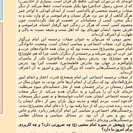
گونه‌ای كه در دوران كودكی، حافظ كل قرآن است. بسیاری از احادیثی را
كه از جدش، رسول خدا(ص) تنها یكبار شنیده‌ است، حفظ می‌كند. از دیگر
صفات برجسته شخصی او پاكدامنی است. از ابتدای كودكی تا اواخر عمر
هرگز گناهی از او سر نزد. هرگز نسیان و فراموشی بر او وارد نشد و به
دیگر سخن، كسی از مسلمانان در عصمت او شك نكرده‌است، چون
معصوم كسی است كه هرگز در زندگی خود گرفتار اشتباه، فراموشی و
لغزش نشود. ایشان چهره‌ای بود كه اهل سنت و شیعه نسبت به پاكی و
طهارت او اعتراف كرده‌اند.
محور دومی كه می‌توان به عنوان صفات برجسته این امام بزرگوار
مطرح كرد، صفات اجتماعی و سیاسی ایشان است. وضعیت خانوادگی
امام حسن مجتبی(ع) سبب ‌شده بود كه در میان همه خانواده‌های عرب و
غیر عرب آن روز سربلند و برجسته‌تر از دیگران باشد، چرا كه هم علوی(ع)
و هم نبوی(ع) بود. پدرش رسول مكرم اسلام(ص) یكی از پیامبران
اولوالعزم در جهان بود. مادرش فاطمه(س)، عصمت كبرا بود. پدرش
علی(ع) برجستگی‌هایی داشت كه بزرگان آن روز و امروز به آن اعتراف
كرده‌اند.
از صفات برجسته اجتماعی این امام شیعه(ع) قدرت اعجاز و انجام امور
خارق‌العاده‌ای بود كه دیگران از انجام آن‌ها عاجز بودند، به عنوان مثال در
فصل زمستان در برابر چشمان همه از نخل خشكیده‌ای میوه می‌‌طلبد،
خرمای تازه آن را می‌گیرد و به دیگران هدیه می‌كند. از دیگر صفات
برجسته اجتماعی ایشان بحث اجابت خواسته‌ها و به تعبیر دیگر مستجاب
الدعوه است. مردم كوفه و مدینه نزول باران پس از دعای ایشان را
دیدند. زنده شدن زنی كه از دنیا رفته بود را با دعای امام مجتبی(ع) دیدند.
برجستگی‌های اجتماعی و سیاسی این امام گران‌قدر زبانزد عام و خاص
آن روز و پس از آن بود. در مسائل سیاسی و مسائل نظامی
برجستگی‌هایی ویژه‌ای داشت.
س: پژوهش در سیره امام مجتبی (ع) چه ضرورتی دارد؟ و چه كاربردی
برای امروز ما دارد؟