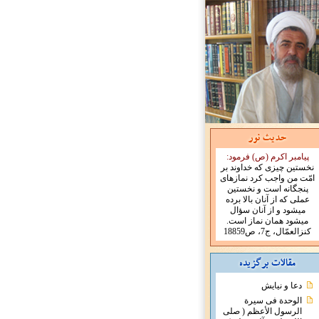
پیامبر اکرم (ص) فرمود:
نخستین چیزی که خداوند بر
امّت من واجب کرد نمازهای
پنجگانه است و نخستین
عملی که از آنان بالا برده
میشود و از آنان سؤال
میشود همان نماز است.
کنزالعمّال، ج7، ص18859
دعا و نیایش
الوحدة فی سیرة
الرسول الأعظم ( صلی