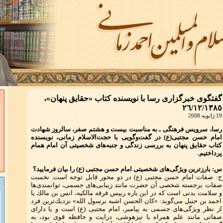
گفتگوی خبرگزاری رسا با نويسنده كتاب «حقايق پنهان»،
٢٦/١٢/١٣٨٥
19 ژانویه 2008
رسا، سرویس فرهنگی ـ به مناسبت بیست و هشتم صفر، سالروز شهادت
امام حسن مجتبی(ع) در گفت‌وگویی با حجت‌الاسلام زمانی، نویسنده
كتاب حقایق پنهان به بررسی زندگی و جنبه‌های شخصیتی آن امام همام
پرداختیم.
س: بارزترین وی‍ژگی‌های شخصیتی امام حسن مجتبی (ع) را بیان فرمایید؟
ج: صفات امام حسن مجتبی (ع) در دو محور قابل توجه است. نخست
صفات برجسته شخصی آن حضرت مانند زیبایی‌های جسمی، توانمندی‌ها
و سلامت بدنی است كه در این باره رییس فرقه مالكیه، انس بن مالك یا
احمد بن حنبل می‌گوید: «كان الحسن اشبه برسول الله» نزدیك‌ترین فرد
از نظر ویژگی‌های جسمی به پیامبر، امام مجتبی (ع) است و یا دارای
صفاتی مانند علم همراه با تیزهوشی، درایت و حافظه قوی بود، به