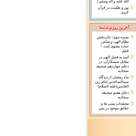
الله علیه و آله وسلم )
نور و ظلمت در قرآن
کریم
سیره نبوی؛ جان‌بخش
نظام الهی و ضامن
حیات معنوی امت +
فیلم
امید به فضل الهی در
مقابل ستمکاران، در
دعای چهاردهم صحیفه
سجادیه
ماه رمضان از دیدگاه
سیدالساجدین امام زین
العابدین(علیه السلام)
دعای هفتم صحیفه
سجادیه
معتقدات يمنی ها و
حقايق موجود در يمن