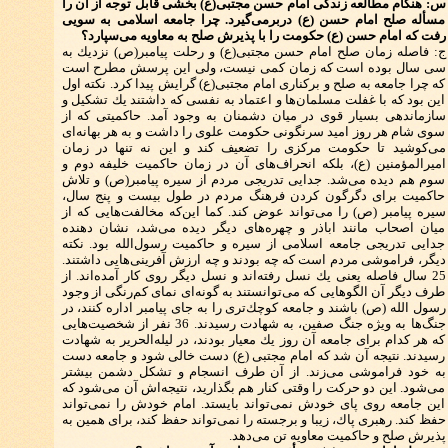
س: هنگام مطالعه زندگی امام حسن مجتبی‌(ع) بخشی قابل توجه از آن را
مسأله صلح امام حسن (ع) دربرمی‌گیرد. چرا جامعه اسلامی به سویی
رفت كه امام حسن (ع) حكومت را با پذیرش صلح به معاویه می‌سپارد؟
ج: فاصله زمان صلح امام حسن مجتبی(ع) و رحلت پیامبر(ص) نزدیك به
سی سال بوده است كه زمان كمی نیست، ولی این پرسش مطرح است
كه چرا جامعه به صلح و بركناری امام مجتبی(ع) گرایش پیدا كرد. نكته اول
این بود كه با غفلت مسلمان‌ها و اعتماد به نفسی كه داشتند یك تشكیل و
سازماندهی بسیار قوی در میان دشمنان به وجود آمد. حاكمیتی كه از
سوی شام هر روز امید سرنگونی حكومت علوی را داشت و به هر بهانه‌ای
می‌كوشید تا حكومت مركزی را تضعیف كند و این نه تنها در زمان
امیرالمؤمنین (ع)، بلكه انحراف‌های آن در زمان حاكمیت خلیفه دوم و
سوم هم دیده می‌شد. جدایی تدریجی مردم از سیره پیامبر(ص) و تلاش
حاكمیت برای دگرگون كردن فرهنگ مردم در طول بیست و پنج سال،
سیره پیامبر (ص) را می‌تواند عوض كند. كما این‌كه مخالفت‌هایی كه از
میان اصحاب مانند اباذر و چهره‌های دیگر دیده می‌شد، نشان دهنده
جدایی تدریجی جامعه اسلامی از سیره و حاكمیت رسول‌الله بود. نكته
دیگر، فراموشی مردم است كه چه بودند و چه ارزش آفرینی‌هایی داشتند.
25 سال فاصله یعنی یك نسل رفته‌اند و نسل دیگر روی كار آمده‌اند. از
طرف دیگر آن الگوهایی كه می‌توانستند به گونه‌ای نمای كم‌رنگی از وجود
رسول الله (ص) باشند و جامعه كوچك‌تری را به جای پیامبر اداره كنند، در
جنگ‌ها به ویژه جنگ صفین، به شهادت رسیدند. 36 نفر از شخصیت‌هایی
كه هر كدام برای جامعه آن روز یك معیار بودند، در لیله‌الحریر به شهادت
رسیدند. نتیجه آن شد كه امام مجتبی (ع) دست خالی ‌شود و جامعه دست
به خود فراموشی می‌زند. از آن طرف انسجام و تشكل دشمن بیشتر
می‌شود. این دو حركت را وقتی كنار هم بگذارید، نتیجه‌اش آن می‌شود كه
این جامعه روی پای خودش نمی‌تواند بایستد. امام خودش را نمی‌تواند
حفظ كند. رهبری پاك، زیبا و برجسته‌ را نمی‌تواند حفظ كند، برای همین به
پذیرش صلح و حاكمیت معاویه تن می‌دهد.