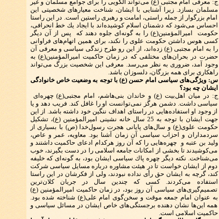
ج: معرفی امام مجتبی (ع) می‌تواند الگویی را برای جوامع مسلمان و غیر
مسلمان بسازد. زیرا آشنایی با ایشان، شناخت معیارهای شخصیتی این
امام بزرگوار از جمله راستی، امامت و رهبری راستین است. در این راستا
احساس می‌شود كه دشمنان اسلام كوشیده‌اند با ایجاد یك خط انحرافی،
حكومت امیرالمؤمنین(ع) را به گونه‌ای جلوه دهند كه پس از آن دیگر
كسی هوس داشتن حكومت علوی را نكند، برای همین اتهام‌های فراوانی
را به امام مجتبی (ع) زده‌اند، از این رو طرح زندگی سیاسی و معرفی آن
حضرت در بحران‌های مختلفی كه در زمان حاكمیت امیرالمؤمنین(ع) به
وجود آمد، ضروری به نظر می‌رسد. معرفی این شخصیت بزرگ می‌تواند
راهكاری برای همه بزرگان، دلسوزان باشد.
س: ویژگی‌های سیاسی امام حسن (ع) با توجه به وضعیت خاص خانوادگی
ایشان چه بود؟
ج: در میان اهل‌بیت (ع) و خاندان بنی‌هاشم، امام مجتبی(ع) چهره‌ای
سیاسی داشت. دشمن هرگز نمی‌توانست او را غافل كند. فریب دهد و یا
از وجود او استفاده‌هایی در راستای اهداف ننگین خود داشته باشد. از این
جهت ایشان با توجه به 25 سال خانه نشینی امیرالمؤمنین (ع)، تشكیل
حكومت علوی(ع) و سال‌های پایانی هجرت رسول‌خدا (ص) با بسیاری از
سردمداران و احزاب سیاسی آن زمان آشنا بود. معاویه، عمر و عاص،
ولید بن عتبه و چهره‌هایی را كه آن روز هركدام ادعای حاكمیت داشتند و
می‌كوشیدند تا بخشی از امكانات جامعه اسلامی را در دست بگیرند، خوب
می‌شناخت. نكته دیگر چهره پاك سیاسی ایشان بود، به گونه‌ای كه خلیفه
دوم از ایشان خواست تا در هیئت مشاوره درباره مسایل سیاسی شركت
كند، گرچه به ایشان حق رأی نداده نبودند، ولی از فكرشان در این راستا
استفاده می‌كردند. كسی كه چندین سال در جریان كلان‌ترین
تصمیم‌‌گیری‌های سیاسی آن روز بود، در زمان حاكمیت امیرالمؤمنین (ع)
به عنوان امام جمعه موقت و سخن‌گوی امام علی(ع) شناخته شده بود.
همه این‌ها نشان دهنده برجستگی‌های خاص ایشان در مسائل سیاسی و
حاكمیت اسلامی است.