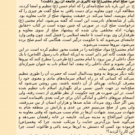
س: صلح امام مجتبی(ع) چه تأثیری در جامعه آن روز داشت؟
ج: در این باره باید صلح‌نامه‌ای را كه امام حسن (ع) تنظیم و امضا كردند،
مطالعه كرد، چون معاویه برای دست یافتن به صلح گفت هر چیزی را كه
امام بنویسد، امضا می‌كند. در حقیقت پیشنهاد صلح از جانب معاویه بود.
یكی از شایعه‌های نادرست این است كه گفته می‌‌شود، امام مجتبی (ع)
درخواست صلح كرد، در صورتی كه چنین نبوده است در كتاب «حقایق
پنهان» ادله مختلفی بیان شده كه پیشنهاد صلح از سوی معاویه و
طرفداران وی بوده است تا جامعه اسلامی را فشل كنند، چون وقتی وارد
جامعه‌ای می‌شوید كه با حكومت درگیر است، هنگامی كه اسم صلح برده
می‌شود، نیروها سست می‌شوند.
امام مجتبی(ع) مواد صلح‌نامه را در هشت محور تنظیم كرده است. در این
مواد هشت گانه امر دایر است به این‌كه اسلام ناب رسول الله(ص) با یك
جنگ داخلی از بین برود، یا امام مجتبی (ع) طرحی را مطرح كنند كه نیروها
درگیر نشوند و جنگ داخلی راه نیفتد، اما اسلام ناب به عنوان شیرازه‌ای
برای جامعه باقی بماند.
نكته دیگر مربوط به وضع بیت‌المال است كه حضرت آن را طوری تنظیم
می‌كند كه كسانی كه در راه اسلام سرمایه‌های مادی و معنوی خود را
مصرف كرده‌اند، بهره‌ای از آن داشته باشند، پس روشن می‌شود كه
صلح‌نامه در جهت تأمین نسبی برای نگهداری اسلام ناب تنظیم شده
است. در این صورت هر چند حكومت از نظر ظاهری از دست رفته، ولی
انسجام نیروهای داخلی و آمادگی آنان برای حركت بعدی باقیمانده است.
پس اگر جنگ روی می‌داد، شاید صدها و هزاران انسان از بین می‌رفتند،
ولی پس از صلح‌ می‌بینیم حجر بن عدی و یارانش در منطقه شام به
شهادت می‌رسند. شهادت آن‌ها در شام سبب می‌شود كه وقتی معاویه به
عنوان امیرالحاج به مدینه می‌آید، عایشه در خانه راهشان نمی‌دهد و
می‌گوید شما بزرگ‌ترین جنایت را مرتكب شدید، چرا كه پیغمبر(ص)
فرموده بود كسی كه دستش به این‌ها برسد یاغی و طاغوت است. چرا
این كار را كردید؟!