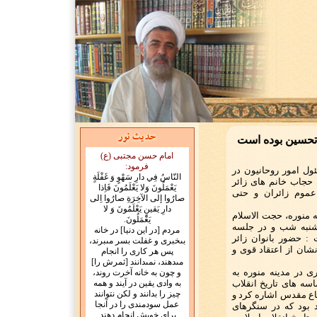
 تحسین بوده است
امام حسن مجتبی (ع)
فرمود:
ول امور روحانیون در
النّاسُ فِي دارِ سَهْوٍ وَ غَفْلَةٍ
 حجاب خانم های زائر
يَعْمَلُونَ وَلا يَعْلَمُونَ فَاِذا
عموم زائران و حتی
صارُوا إلى الآخِرَةِ صارُوا اِلى
دارِ يَقينٍ يَعْلَمُونَ وَ لا
ه منوره، حجت الاسلام
يَعْمَلُونَ.
شنبه شب و در جلسه
مردم [در اين دنيا] در خانه
 : حضور بانوان زائر
بى‏خبرى و غفلت بسر مى‏برند،
نشان از اعتقاد قوی و
پس هر كارى را انجام
مى‏دهند، نمى‏دانند [ثمرش را]
ی در مدینه منوره به
و چون به خانه آخرت روند،
سه های تاریخ انقلاب
به وادى يقين در آيند و همه
چيز را بدانند و لكن نتوانند
اع مقدس اشاره کرد و
عمل سودمندى را در آنجا
 بود که در سنگرهای
براى خويش انجام دهند.