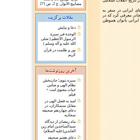
 تاریخ انقلاب اسلامی
مصابيح الانوار، ج 2، ص 271
ی ایرانی در سفر به
در معرفی کرد که در
ایرانی بانوان هموطن
دعا و نیایش
الوحدة فی سیرة
الرسول الأعظم ( صلی
الله علیه و آله وسلم )
نور و ظلمت در قرآن
کریم
سیره نبوی؛ جان‌بخش
نظام الهی و ضامن
حیات معنوی امت +
فیلم
امید به فضل الهی در
مقابل ستمکاران، در
دعای چهاردهم صحیفه
سجادیه
ماه رمضان از دیدگاه
سیدالساجدین امام زین
العابدین(علیه السلام)
دعای هفتم صحیفه