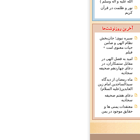
الله علیه و آله وسلم )
نور و ظلمت در قرآن
کریم
سیره نبوی؛ جان‌بخش
نظام الهی و ضامن
حیات معنوی امت +
فیلم
امید به فضل الهی در
مقابل ستمکاران، در
دعای چهاردهم صحیفه
سجادیه
ماه رمضان از دیدگاه
سیدالساجدین امام زین
العابدین(علیه السلام)
دعای هفتم صحیفه
سجادیه
معتقدات يمنی ها و
حقايق موجود در يمن