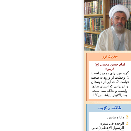
امام حسن مجتبی (ع)
فرمود:
گریه من برای دو چیز است:
1- وحشت از ورود به صحنه
قیامت 2- جدایی از دوستان
و عزیزانی که انسان بدانها
وابسته و علاقه مند است.
بحارالانوار، ج44، ص150
دعا و نیایش
الوحدة فی سیرة
الرسول الأعظم ( صلی