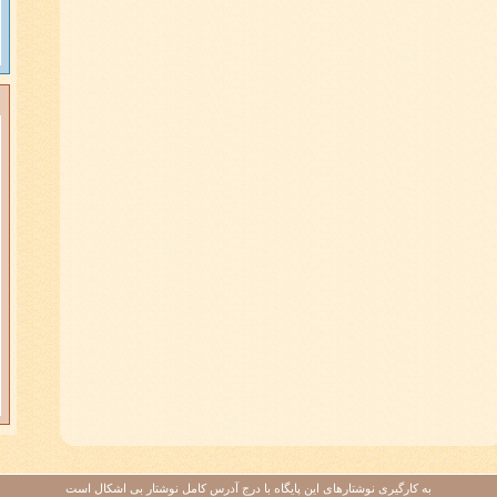
به کارگيری نوشتارهای اين پايگاه با درج آدرس کامل نوشتار بی اشکال است