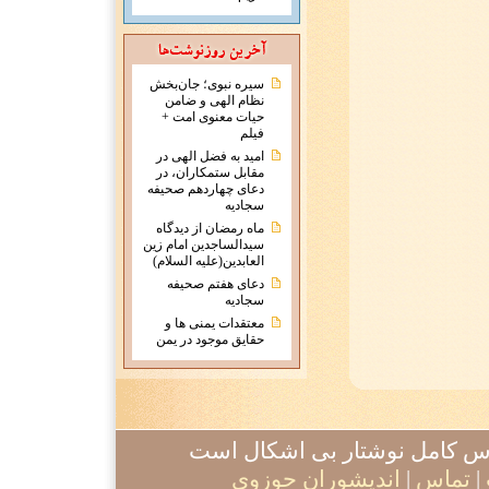
سیره نبوی؛ جان‌بخش
نظام الهی و ضامن
حیات معنوی امت +
فیلم
امید به فضل الهی در
مقابل ستمکاران، در
دعای چهاردهم صحیفه
سجادیه
ماه رمضان از دیدگاه
سیدالساجدین امام زین
العابدین(علیه السلام)
دعای هفتم صحیفه
سجادیه
معتقدات يمنی ها و
حقايق موجود در يمن
آدرس کامل نوشتار بی اشکال است
|
تماس
|
اندیشوران حوزوی