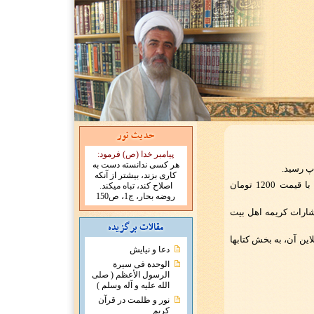
پیامبر خدا (ص) فرمود:
هر کسی ندانسته دست به
کاری بزند، بیشتر از آنکه
چاپ پنجم كتاب «اعجاز بیان» در 5000 نسخه و با قیمت 1200 تومان
اصلاح کند، تباه میکند.
روضه بحار، ج1، ص150
ط انتشارات کریمه اهل بیت
نلاين آن، به بخش
کتابها
دعا و نیایش
الوحدة فی سیرة
الرسول الأعظم ( صلی
الله علیه و آله وسلم )
نور و ظلمت در قرآن
کریم