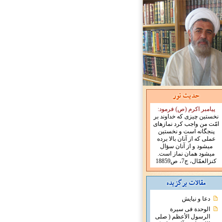
پیامبر اکرم (ص) فرمود:
نخستین چیزی که خداوند بر
امّت من واجب کرد نمازهای
پنجگانه است و نخستین
عملی که از آنان بالا برده
میشود و از آنان سؤال
میشود همان نماز است.
کنزالعمّال، ج7، ص18859
دعا و نیایش
الوحدة فی سیرة
الرسول الأعظم ( صلی