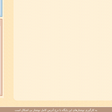
به کارگيری نوشتارهای اين پايگاه با درج آدرس کامل نوشتار بی اشکال است