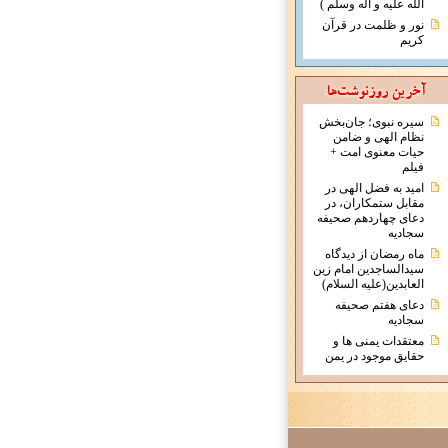
الله علیه و آله وسلم )
نور و ظلمت در قرآن
کریم
سیره نبوی؛ جان‌بخش
نظام الهی و ضامن
حیات معنوی امت +
فیلم
امید به فضل الهی در
مقابل ستمکاران، در
دعای چهاردهم صحیفه
سجادیه
ماه رمضان از دیدگاه
سیدالساجدین امام زین
العابدین(علیه السلام)
دعای هفتم صحیفه
سجادیه
معتقدات يمنی ها و
حقايق موجود در يمن