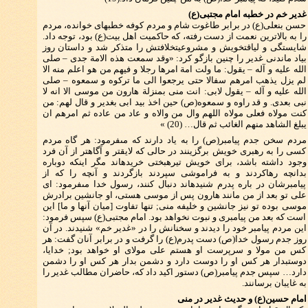
غدير خم در خطبه امام مجتبى(ع)
حسن بن‏على(ع) در برابر طاغوت شام و مردم كوفه خطبه‏اى خوانده، مردم
را به بالاترين نعمت از دست رفته، كه حاكميت اهل بيت(ع) بود، توجه داد.
شايستگى و لياقت‏خويش و مشروعيت‏خلافتش را متذكر شد و داستان روز
بياد ماندنى غدير را چنين بازگو كرد: «وقد سمعت هذه الامة جدى – صلى
الله عليه و آله – يقول: ما ولت امة امرها رجلا و فيهم من هو اعلم منه الا
لم يزل يذهب امرهم سفالا حتى يرجعوا الى ما تركوه و سمعوه – صلى
الله عليه و آله – يقول لابى: انت منى بمنزلة هارون من موسى الا انه لا
نبى بعدى. و قد راوه و سمعوه(ص) حين اخذ بيد ابى بغدير و قال لهم: من
كنت مولاه فعلى مولاه اللهم وال من والاه و عاد من عاده ثم امرهم ان
يبلغ الشاهد منهم الغائب ثم قال… (20) »
مردم سخن جدم پيامبر(ص) را به ياد دارند كه مى‏فرمود: هر گاه مردم
كسى را به رهبرى خويش برگزينند در حالى كه لايقتر و آگاهتر از آن فرد
وجود داشته باشد، براى خويش تيره‏بختى خريده‏اند مگر اينكه دوباره
بدانچه رهاكردند و به فراموشى سپردند بازگردند و آنچه را كه از
پيامبرشان در باره پدرم شنيده‏اند دنبال كنند، رسول خدا مى‏فرمود: اى
على تو بعد از من مانند هارون پس از موسى هستى، او جانشين برادرش
موسى بوده تو نيز جانشين و خليفه منى; تنها تفاوت [ميان آنها و ما] اين
است كه بعد من پيامبرى و نبوت نخواهد بود. امام مجتبى(ع) سپس فرمود:
اين مردم پيامبر خود را ديدند و سخنانش را در «غدير خم‏» شنيدند. در آن
روز جدم رسول خدا(ص) دست پدرم(ع) را گرفت و در برابر آنان گفت: هر
كس من مولا و سرپرست او هستم على مولاى او خواهد بود; خدايا،
دوست‏بدار هر كس او را دوست دارد و دشمن بدار هر كس او را دشمن
دارد… سپس جدم پيامبر(ص) دستور اكيد داد كه، حاضران مطالب غدير را
به غايبان برسانند.
امام حسين(ع) و حديث غدير در منى