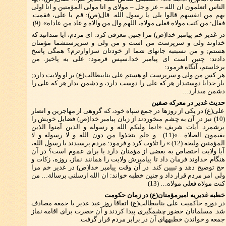
الناس اتعلمون ان الله – عز و جل – مولاى و انا مولى المؤمنين و انا اولى
بهم من انفسهم قالوا بلى يا رسول الله. قال(ص): قم يا على، فقمت.
فقال: من كنت مولاه فعلى مولاه، اللهم وال من والاه و عاد من عاداه‏». (9)
در غدير خم پيامبر خدا(ص) مرا چنين معرفى كرد: اى مردم، آيا مى‏دانيد كه
خداوند ولى و سرپرست من است و من ولى و سرپرست‏شما مؤمنان
هستم; و من نسبت‏به جانهاى شما از خودتان سزاوارترم؟ همگى پاسخ
دادند: چنين است اى پيامبر خدا.سپس فرمود: على به پاخيز. من
برخاستم، آنگاه فرمود:
هر كس من ولى و سرپرست او هستم على بن‏ابى‏طالب(ع) بر او ولايت دارد;
بار خدايا دوست‏بدار هر كه على را دوست دارد، و دشمن بدار هر كه على را
دشمن مى‏دارد…
حديث غدير در معركه صفين
على(ع) در يكى از روزها در جمع سپاه خود، كه گروهى از مهاجرين و انصار
(10) نيز در آن به چشم مى‏خوردند از زبان پيامبر خدا(ص) فضايل خويش را
برشمرد. آيات شريف «انما وليكم الله و رسوله و الذين آمنوا الذين
يقيمون الصلاة…»(11) و «لم يتخذوا من دون الله و لا رسوله و لا
المؤمنين وليجه (12) » را تلاوت كرد و فرمود: مردم پرسيدند يا رسول الله،
آيا ولايت اختصاص به بعضى از مؤمنان دارد يا براى عموم است؟ در آن
هنگام خداوند فرمان داد تا پيامبرش ولايت را همانند نماز، روزه، زكات و
حج توضيح دهد و تبيين كند. در آن وقت پيامبر خدا(ص) در غدير خم مرا
ولى امر مردم قرار داد و چنين خطبه خواند: ان الله ارسلنى برسالة… من
كنت مولاه فعلى مولاه… (13)
خطبه غديريه اميرمؤمنان(ع) در زمان حكومت
در دوره حاكميت على بن‏ابى‏طالب(ع) اتفاقا روز عيد غدير با جمعه مصادف
شد. مسلمانان حضور چشم‏گيرى پيدا كردند و آن حضرت براى اقامه نماز
جمعه و خواندن خطبه‏هاى آن در برابر مردم قرار گرفت.