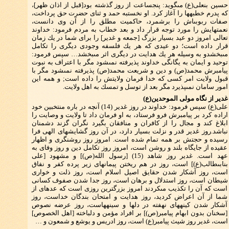
حسين بن‏على(ع) مى‏گويد: پنج‏ساعت از روز گذشته بود[قبل از اذان ظهر]،
كه پدرم خطبه‏ها را آغاز كرد. او نخست‏به حمد و ثناى حضرت حق پرداخت،
صفات ربوبى‏اش را برشمرد، حاكميت مطلق را از آن وى دانست،
نعمت‏هايش را مورد توجه قرار داد و بعد خطاب به مردم فرمود: خداوند
تعالى امروز دو عيد بسيار بزرگ [جمعه و غدير] را براى شما در يك زمان
قرار داده است؛ دو عيدى كه هر يك فلسفه وجودى ديگرى را تكامل
مى‏بخشدو به وسيله هر يك هدايت در ديگرى اثر مى‏بخشد… سپس فرمود:
توحيد و ايمان به يگانگى خداوند پذيرفته نمى‏شود مگر با اعتراف به نبوت
پيامبرش محمد(ص) و دين و شريعت محمد(ص) پذيرفته نمى‏شود مگر با
قبول ولايت امر كسى كه خدا فرمان ولايتش را داده است; و همه اين
امور سامان نمى‏پذيرد مگر بعد از توسل و تمسك به اهل ولايت.
غدير از نگاه مولى الموحدين(ع)
على(ع) سپس فرمود: خداوند در روز غدير (14) آنچه در باره منتخبين خود
اراده كرد بر پيامبرش فرو فرستاد، به او فرمان داد تا ولايت و وصايت را
ابلاغ كند و مجال را از كافران و منافقان بگيرد نگران گزند دشمنان
نباشد.روز غدير قدر و نزلت ‏بسيار دارد، در آن روز گشايشهاى الهى فرا
رسيده و حجتش بر همه تمام شده است. امروز روز روشنگرى و اظهار
عقيده از جايگاه بلند و روشن است، امروز روز تكامل دين و روز وفاى به
عهد است. غدير روز شاهد (15) [رسول الله(ص)] و مشهود [على
بن‏ابى‏طالب(ع)] است، روز در هم ريختن پيمانهاى زير پرده كفر و نفاق
است، روز آشكار شدن حقايق اصيل اسلام است، روز ذلت و خوارى
شيطان است، روز استدلال و برهان است، روز جدا شدن صفوف كسانى
است كه آن را تكذيب مى‏كردند امروز بزرگترين روزى است كه عده‏اى از
شما از آن اعراض كرديد، روز هدايت و امتحان بندگان خداست، روز
آشكار شدن كينه‏هاى نهفته در دلها و سينه‏هاست، روز عرضه نصوص
[سخنان بدون ابهام پيامبر(ص)] بر افراد مؤمن و دلباخته [اهل الخصوص]
است، غدير روز شيث پيامبر(ع) است، روز ادريس و يوشع و شمعون و …