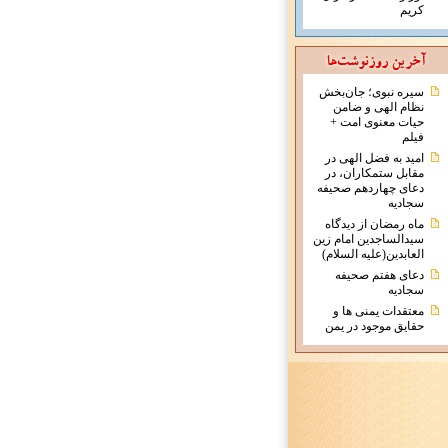
کریم
سیره نبوی؛ جان‌بخش
نظام الهی و ضامن
حیات معنوی امت +
فیلم
امید به فضل الهی در
مقابل ستمکاران، در
دعای چهاردهم صحیفه
سجادیه
ماه رمضان از دیدگاه
سیدالساجدین امام زین
العابدین(علیه السلام)
دعای هفتم صحیفه
سجادیه
معتقدات يمنی ها و
حقايق موجود در يمن