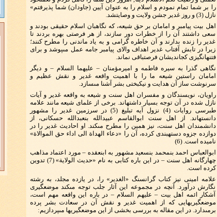
را بر شما تمام نمودم و اسلام را به عنوان آيين (جاودان) شما پذيرفتم‏»
نازل (3) و روز غدير جشن ولايت و وصايت‏شد.
اهل بيت پيامبر و امامان بر حق شيعه، كه نگاهبان اسلام حقيقى بودند و
سعى داشتند آن را از خطرات دور سازند، از هر فرصتى بهره بردند تا
غدير را زنده بدارند و آن خاطره گرامى و به ياد ماندنى را مطرح كنند؛
زيرا در تابش آفتاب غدير اهداف والاى پيامبر جامه عمل مى‏پوشد و براى
فتنه‏انگيزى كج‏انديشان فرصت‏باقى نماند.
نگاهى گذرا به سيره فاطمه و اميرمؤمنان – عليهما السلام – و ديگر
امامان راستين شيعه ما را با اهميت واقعه غدير و نقش عظيم و
سرنوشت ‏ساز آن هدايت و نيكبختى بشر آشنا مى‏سازد.
راويان، نويسندگان و مفسران اهل سنت و شيعه به واقعه غدير و آيات
نازل شده در آن توجه بسيار داشته‏اند. برخى از علماى شيعه مانند علامه
طبرسى روايات (4) نزول آيه تبليغ (5) در سرزمين غدير را مشهور
دانسته‏اند. از اهل سنت ابوالقاسم عبيدالله بن‏عبدالله حسكانى، از
دانشمندان اهل سنت، نيز همين را مطرح مى‏كند. او احاديث غدير را در
دوازده جزوه دسته‏بندى كرده، آن را «دعاء الهداة الى اداء حق الموالاة‏»
ناميده است. (6)
ابوالعباس احمد بن‏محمد بن‏سعيد مشهور به ابن‏عقده – مورد اعتماد مذاهب
چهارگانه اهل سنت – در اين باره كتابى به نام «حديث الولاية‏» (7) تدوين
كرده است.
علامه امينى نيز كتاب گرانسنگ «الغدير» را، در يازده مجلد، به رشته
نگارش درآورد. آنچه در مجموعه اين آثار جلب توجه مى‏كند موضعگيرى
آشكار ائمه اهل بيت – عليهم السلام – در باره اين واقعه مهم است،
موضعگيريهايى كه از اهميت غدير و نقش آن در سعادت بشر پرده
برمى‏دارد. در اين مقاله به بررسى بخشى از اين موضعگيريها مى‏پردازيم: