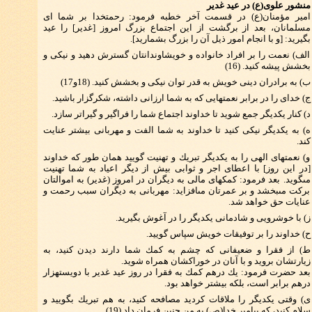
منشور علوى(ع) در عيد غدير
امير مؤمنان(ع) در قسمت آخر خطبه فرمود: رحمت‏خدا بر شما اى
مسلمانان، بعد از برگشت از اين اجتماع بزرگ امروز [غدير] را عيد
بگيريد: [و با انجام امور ذيل آن را بزرگ بشماريد].
الف) نعمت را بر افراد خانواده و خويشاوندانتان گسترش دهيد و نيكى و
بخشش پيشه كنيد. (16)
ب) به برادران دينى خويش به قدر توان نيكى و بخشش كنيد. (18و17)
ج) خداى را در برابر نعمتهايى كه به شما ارزانى داشته، شكرگزار باشيد.
د) كنار يكديگر جمع شويد تا خداوند اجتماع شما را فراگير و گيراتر سازد.
ه) به يكديگر نيكى كنيد تا خداوند به شما الفت و مهربانى بيشتر عنايت
كند.
و) نعمت‏هاى الهى را به يكديگر تبريك و تهنيت گوييد همان طور كه خداوند
[در اين روز] با اعطاى اجر و ثوابى بيش از ديگر اعياد به شما تهنيت
مى‏گويد. بعد فرمود: كمك‏هاى مالى به ديگران در امروز (غدير) به اموالتان
بركت مى‏بخشد و بر عمرتان مى‏افزايد: مهربانى به ديگران سبب رحمت و
عنايات حق خواهد شد.
ز) با خوش‏رويى و شادمانى يكديگر را در آغوش بگيريد.
ح) خداوند را بر توفيقات خويش سپاس گوييد.
ط) از فقرا و ضعيفانى كه چشم به كمك شما دارند ديدن كنيد، به
زيارتشان برويد و با آنان در خوراكشان همراه شويد.
بعد حضرت فرمود: يك درهم كمك به فقرا در روز عيد غدير با دويست‏هزار
درهم برابر است، بلكه بيشتر خواهد بود.
ى) وقتى يكديگر را ملاقات كرديد مصافحه كنيد، به هم تبريك بگوييد و
سلام كنيد، كه پيامبر خدا(ص) به من چنين فرمان داد.(19)