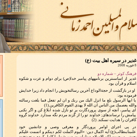
غدير در سيره اهل بيت (ع)
8 فوریه 2008
فرهنگ کوثر – شماره دو
غدير از اساسى‏ترين برنامه‏هاى پيامبر خدا(ص) براى دوام و عزت و شكوه
اسلام و قرآن بود.
او در بازگشت از حجة‏الوداع آخرين رسالت‏خويش را انجام داد زيرا خدايش
فرموده بود:
يا ايها الرسول بلغ ما انزل اليك من ربك و ان لم تفعل فما بلغت رسالته
والله يعصمك من الناس ان الله لا يهدى القوم الكافرين.(1)
اى پيامبر، آنچه از سوى پروردگارت بر تو نازل شده ابلاغ كن و اگر نكنى
پيامش را نرسانده‏اى; خداوند تو را از گزند مردم نگه مى‏دارد. خداوند گروه
كافران را هدايت نمى‏كند. (2)
در پى اجراى اوامر پروردگار و معرفى وصى و جانشين خود
على‏بن‏ابى‏طالب(ع) آيه اكمال دين: «اليوم اكملت لكم دينكم و اتممت عليكم
نعمتى و رضيت لكم الاسلام دينا; امروز دين شما را كامل كردم و نعمت‏خود