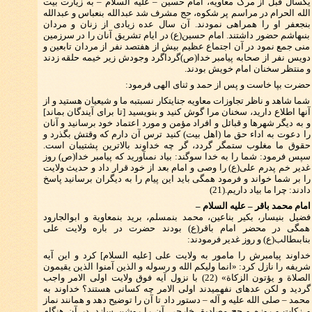
يكسال قبل از مرگ معاويه، امام حسين – عليه السلام – به زيارت بيت
الله الحرام در مراسم پر شكوه، حج مشرف شد عبدالله بن‏عباس و عبدالله
بن‏جعفر او را همراهى نمودند. آن سال عده زيادى از زنان و مردان
بنى‏هاشم حضور داشتند. امام حسين(ع) در ايام تشريق آنان را در سرزمين
منى جمع نمود در آن اجتماع عظيم بيش از هفتصد نفر از مردان تابعين و
دويس نفر از صحابه پيامبر خدا(ص)گرداگرد وجودش زير خيمه حلقه زدند
و منتظر سخنان امام خويش بودند.
حضرت بپا خاست و پس از حمد و ثناى الهى فرمود:
شما شاهد و ناظر تجاوزات معاويه جنايتكار نسبت‏به ما و شيعيان هستيد و از
آنها اطلاع داريد، سخنان مرا گوش كنيد و بنويسيد [تا براى آيندگان بماند]
و به ديگر شهرها و قبائل و افراد مؤمن و مورد اعتماد خود برسانيد و آنان
را دعوت به اداء حق ما (اهل بيت) كنيد ترس آن دارم كه وقتش بگذرد و
حقوق ما مغلوب ستمگر گردد، گر چه خداوند بالاترين پشتيبان است.
سپس فرمود: شما را به خدا سوگند: بياد نمى‏آوريد كه پيامبر خدا(ص) روز
غدير خم پدرم على(ع) را وصى و امام بعد از خود قرار داد و حديث ولايت
را بر شما خواند و فرمود همگى بايد اين پيام را به ديگران برسانيد پاسخ
دادند: چرا ما بياد داريم.(21)
امام محمد باقر – عليه السلام –
فضيل بن‏يسار، بكير بن‏اعين، محمد بن‏مسلم، بريد بن‏معاوية و ابوالجارود
همگى در محضر امام باقر(ع) بودند حضرت در باره ولايت على
بن‏ابى‏طالب(ع) و روز غدير فرمودند:
خداوند پيامبرش را مامور به ولايت على [عليه السلام] كرد و اين آيه
شريفه را نازل كرد: «انما وليكم الله و رسوله و الذين آمنوا الذين يقيمون
الصلاة و يؤتون الزكاة‏» (22) با نزول آيه فوق ولايت اولى الامر واجب
گرديد و لكن عده‏اى نفهميدند اولى الامر چه كسانى هستند؟ خداوند به
محمد – صلى الله عليه و آله – دستور داد تا آن را توضيح دهد و همانند نماز
و زكات و روزه و حج مصاديق خارجى آن را روشن سازد. در آن هنگام