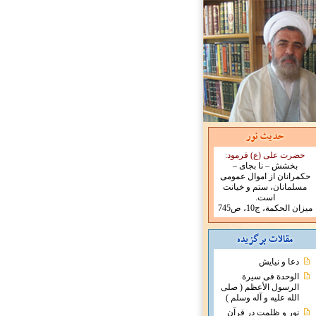
حضرت علی (ع) فرمود:
بخشش – نا بجای –
حکمرانان از اموال عمومی
مسلمانان، ستم و خیانت
است.
میزان الحکمة، ج10، ص745
دعا و نیایش
الوحدة فی سیرة
الرسول الأعظم ( صلی
الله علیه و آله وسلم )
نور و ظلمت در قرآن