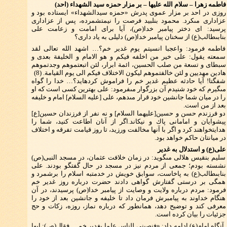
فاطمه زهرا – سلام الله عليها – بر مزار حمزه سيد الشهداء (احد)
روزى در احد بر مزار عموى پدرش «حمزه سيدالشهداء» ايستاده بود و
عزادارى مى‏كرد. محمود بن‏لبيد فرصت را نيمت‏شمرده، پس از عزادارى
پرسيد: اى دختر پيامبر خدا(ص)، آيا براى امامت و زعامت على
بن‏ابى‏طالب(ع) از سخنان پيامبر خدا(ص) دليلى به ياد دارى؟
فاطمه فرمود: واعجبا انسيتم يوم غدير خم؟… اشهد الله تعالى لقد
سمعته يقول: على خير من اخلفه فيكم و هو الامام و الخليفة بعدى و
سبطاى و تسعة من صلب الحسين، ائمة ابرار، لئن اتبعتموهم وجدتموهم
هادين مهديين و لئن خالفتموهم ليكون الاختلاف فيكم الى يوم القيامة. (8)
شفگتا! آيا حادثه عظيم غدير خم را فراموش كرده‏ايد؟… خدا را گواه
مى‏گيرم كه خود شنيدم آن بزرگوار مى‏فرمود: على بهترين كسى است كه او
را در ميان شما جانشين خود قرار مى‏دهم، على [عليه السلام] امام و خليفه
بعد از من است.
دو فرزندم حسن و حسين[عليهما السلام] و نه نفر از فرزندان حسين[ع]
پيشوايان و امامانى پاك و نيك‏اند.اگر از آنان اطاعت كنيد، شما را
هدايت‏خواهند كرد و اگر با آنها مخالفت ورزيد، تا روز قيامت تفرقه و اختلاف
در ميانتان حاكم خواهد بود.
على(ع) و استدلال به غدير
سليم بن‏قيس هلالى مى‏گويد: در زمان خلافت عثمان، در مسجد النبى(ص)
نشسته بودم؛ جمعى از مردم نيز در مسجد در حال گفتگو بودند. على
بن‏ابى‏طالب(ع) به پاخاست، سوابق خويش در خدمت‏به اسلام را برشمرد و
همگى بر درستى گفتارش گواهى دادند حضرت درباره روز غدير خم
فرمود: مردم درباره ولايت و وصايت از پيامبر خدا(ص) پرسيدند، در آن
هنگام خداوند به پيامبرش فرمان داد تا خليفه و جانشين بعد از خود را
معرفى كند و توضيح دهد، همان‏طور كه درباره نماز، روزه، زكات و حج
جزئيات را بيان كرده است.
آنگاه امام(ع) ادامه داد: «فنصبنى للناس علما بغدير خم… فقال(ص): ايها