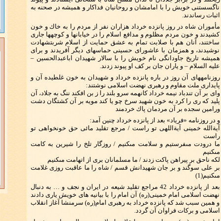
ناگسستنى خويش را با امامشان و روحانيان فداكار و هميشه در صحنه به
اثبات رساندند.
مأموران شاه در روز پانزده خرداد هزاران نفر از مردم را به خاك و خون
كشيدند و خون مردم مظلوم و مدافع اسلام را در خيابانها و كوچه‏ها جارى
ساختند، آنان هم با صلابت تمام به عشق حمايت از اسلام شربت‏شهادت
نوشيدند، و همزمان با عاشوراى حسينى حماسه‏اى ديگر آفريدند و براى
هميشه تاريخ جاودانگى نام خويش را با سالار شهيدان اباعبدالحسين –
عليه السلام – و ياران جان بر كف او پيوند زدند.
روزنامه‏هاى آن روز در باره پانزده خرداد و شهيدان به خون غلطيده آن و
پايدارى ملت مقاوم و رهبرى نهضت اسلامى ‏نوشتند:
واى بر آن تندباد نيمه خرداد كانهمه سرو بلند را ز بن افكند ننگ به جلاد، آن
پليد كه رى را كرد به خون شهيد سرخ چو يا كند مويه بر آن كشتگان دشت
ورامين سجده بر آن مردمان پاك خردمند
و در روزنامه «فرياد» بعد از پانزده خرداد چنين آمد:
آية‏الله خمينى آية‏اللهى تو راست / مرجع تقليد مائى حق خون‏خواهى تو
راست
ما درودت مى‏فرستيم و سلامت مى‏كنيم / روزگار تلخ را شيرين به كامت
مى‏كنيم
لكه ناحق بر پيراهن پاكت زدند / ما مسلمانان برى از اتهامت مى‏كنيم
بر على سوگند و بر جان شهيدانش قسم / شاه را ما عاقبت روزى غلامت
مى‏كنيم(1)
بعد از پانزده خرداد 42 مراجع تقليد شيعه در ايران و نجف و … به دنبال
نهضت اسلامى امام خمينى(ره) آن امام را با بيانيه ‏هاى خويش يارى دادند
و همين سبب شد كه پانزده خرداد به رهبرى امام(ره) سرمنشا آغاز انقلاب
اسلامى و بركات فراوان آن گردد.