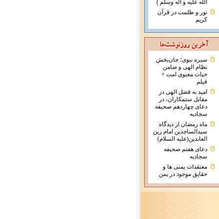
الله علیه و آله وسلم )
نور و ظلمت در قرآن
کریم
سیره نبوی؛ جان‌بخش
نظام الهی و ضامن
حیات معنوی امت +
فیلم
امید به فضل الهی در
مقابل ستمکاران، در
دعای چهاردهم صحیفه
سجادیه
ماه رمضان از دیدگاه
سیدالساجدین امام زین
العابدین(علیه السلام)
دعای هفتم صحیفه
سجادیه
معتقدات يمنی ها و
حقايق موجود در يمن