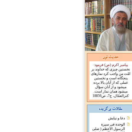
پیامبر اکرم (ص) فرمود:
نخستین چیزی که خداوند بر
امّت من واجب کرد نمازهای
پنجگانه است و نخستین
عملی که از آنان بالا برده
میشود و از آنان سؤال
میشود همان نماز است.
کنزالعمّال، ج7، ص18859
دعا و نیایش
الوحدة فی سیرة
الرسول الأعظم ( صلی