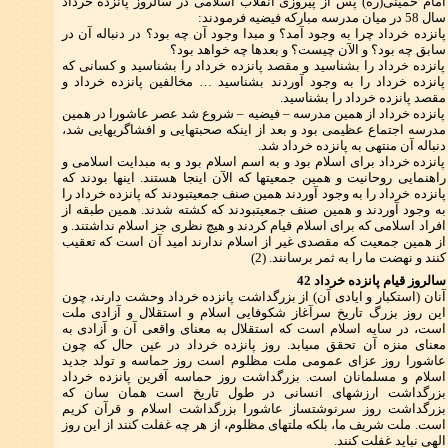
امام خمينى(ره) پس از پيروزى انقلاب اسلامى در سالروز پانزده خرداد
سال 58 در ميان مدرسه مباركه فيضيه فرمودند:
پانزده خرداد چرا به وجود آمد؟ و مبدا وجود آن چه بود؟ در دنباله آن در
سابق چه بود؟ و الآن چيست؟ و بعدها چه خواهد بود؟
پانزده خرداد را بشناسيد و مقصد پانزده خرداد را بشناسيد و كسانى كه
پانزده خرداد را به وجود آوردند بشناسيد … مخالفين پانزده خرداد و
مقصد پانزده خرداد را بشناسيد.
پانزده خرداد از همين مدرسه – فيضيه – شروع شد عصر عاشورا در همين
مدرسه اجتماع عظيمى بود و بعد از اينكه صحبتهايى و افشاگريهايى شد،
دنباله آن منتهى به پانزده خرداد شد.
پانزده خرداد براى اسلام بود و به اسم اسلام بود و به مبدايت اسلامى و
راهنمايى روحانيت و همين جمعيتها كه الآن اينجا هستند. اينها بودند كه
پانزده خرداد را به وجود آوردند همين صنف جمعيت‏بودند كه پانزده خرداد را
به وجود آوردند و همين صنف جمعيت‏بودند كه كشته شدند. همين طبقه از
افراد اسلامى كه براى اسلام قيام كردند و هيچ نظرى جز اسلام نداشتند. و
از همين جمعيت كه مقصدى غير از اسلام ندارند اميد آن است كه تعقيب
كنند و نهضت ما را به ثمر برسانند. (2)
سالروز قيام پانزده خرداد 42
آنان (استكبار و ايادى آن) از بزرگداشت پانزده خرداد وحشت دارند، چون
اين روز بزرگ تاريخ سرآغاز شكوفايى اسلام و استقلال و آزادى ملت
است، در سايه اسلام است كه استقلال به معناى واقعى آن و آزادى به
معناى منزه آن تحقق مى‏يابد. روز پانزده خرداد در عين حال كه چون
عاشورا روز عزاى عمومى ملت مظلوم است روز حماسه و تولد جديد
اسلام و مسلمانان است. بزرگداشت روز حماسه‏ آفرين پانزده خرداد
بزرگداشت ارزشهاى انسانى در طول تاريخ است همان سان كه
بزرگداشت روز سرنوشت‏ساز عاشورا بزرگداشت اسلام و قرآن كريم
است. ملت‏ شريف ما، بلكه ملتهاى مظلوم، از هر چه غفلت كنند از اين روز
الهى نبايد غفلت كنند.