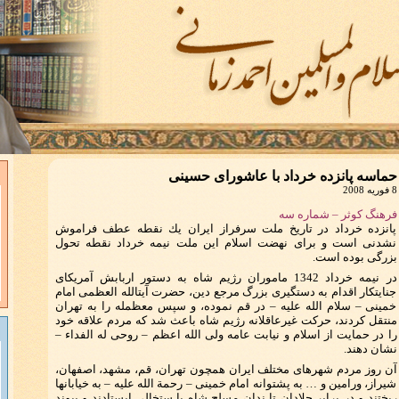
حماسه پانزده خرداد با عاشوراى حسينى
8 فوریه 2008
فرهنگ کوثر – شماره سه
پانزده خرداد در تاريخ ملت‏ سرفراز ايران يك نقطه عطف فراموش
نشدنى است و براى نهضت اسلام اين ملت نيمه خرداد نقطه تحول
بزرگى بوده است.
در نيمه خرداد 1342 ماموران رژيم شاه به دستور اربابش آمريكاى
جنايتكار اقدام به دستگيرى بزرگ مرجع دين، حضرت آيت‏الله العظمى امام
خمينى – سلام الله عليه – در قم نموده، و سپس معظم‏له را به تهران
منتقل كردند، حركت غيرعاقلانه رژيم شاه باعث ‏شد كه مردم علاقه خود
را در حمايت از اسلام و نيابت عامه ولى الله اعظم – روحى له الفداء –
نشان دهند.
آن روز مردم شهرهاى مختلف ايران همچون تهران، قم، مشهد، اصفهان،
شيراز، ورامين و … به پشتوانه امام خمينى – رحمة الله عليه – به خيابانها
ريختند و در برابر جلادان تا ندان مسلح شاه با ست‏خالى ايستادند و پيوند