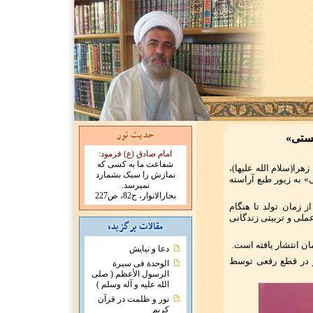
ستی»
امام صادق (ع) فرمود:
شفاعت ما به کسی که
هرا(سلام الله علیها)،
نمازش را سبک بشمارد
به زیور طبع آراسته
نمیرسد.
بحارالانوار، ج82، ص227
ز زمان تولد تا هنگام
لی و تربیتی زندگانی
دعا و نیایش
ن هستی» در 496 صفحه و در قطع رقعی توسط
الوحدة فی سیرة
الرسول الأعظم ( صلی
الله علیه و آله وسلم )
نور و ظلمت در قرآن
کریم