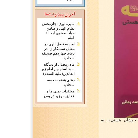
سیره نبوی؛ جان‌بخش
نظام الهی و ضامن
حیات معنوی امت +
فیلم
امید به فضل الهی در
مقابل ستمکاران، در
دعای چهاردهم صحیفه
سجادیه
ماه رمضان از دیدگاه
سیدالساجدین امام زین
العابدین(علیه السلام)
دعای هفتم صحیفه
سجادیه
معتقدات يمنی ها و
حقايق موجود در يمن
 جوشان هستی»، به