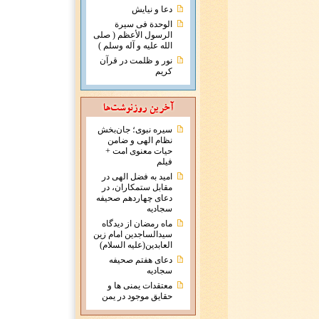
دعا و نیایش
الوحدة فی سیرة
الرسول الأعظم ( صلی
الله علیه و آله وسلم )
نور و ظلمت در قرآن
کریم
سیره نبوی؛ جان‌بخش
نظام الهی و ضامن
حیات معنوی امت +
فیلم
امید به فضل الهی در
مقابل ستمکاران، در
دعای چهاردهم صحیفه
سجادیه
ماه رمضان از دیدگاه
سیدالساجدین امام زین
العابدین(علیه السلام)
دعای هفتم صحیفه
سجادیه
معتقدات يمنی ها و
حقايق موجود در يمن