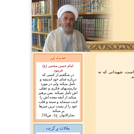
امام حسن مجتبی (ع)
فرمود:
 است، شهیدانی که نه
در شگفتم از کسی که
د.
درباره غذای خود اندیشه و
تأمل میکند ولی در مورد
نیازمندیهای فکری و عقلی
اش تأمل نمیکند. پس پرهیز
میکند از آنچه معده اش را
اذیت مینماید و سینه و قلب
خود را از پست ترین چیزها
پر میکند.
بحارالانوار، ج1، ص218