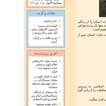
مصابيح الانوار، ج 2، ص 271
دعا و نیایش
ت انسان را از زندگی
نه تنها یک پدیده هراس
الوحدة فی سیرة
تقیم است.
الرسول الأعظم ( صلی
الله علیه و آله وسلم )
 حیات انسان پس از
نور و ظلمت در قرآن
کریم
سیره نبوی؛ جان‌بخش
نظام الهی و ضامن
حیات معنوی امت +
فیلم
امید به فضل الهی در
مقابل ستمکاران، در
دعای چهاردهم صحیفه
ل اسلامی، به بررسی
سجادیه
اطب را با زبانی گویا
ماه رمضان از دیدگاه
سیدالساجدین امام زین
 قرار میگیرد.
العابدین(علیه السلام)
دعای هفتم صحیفه