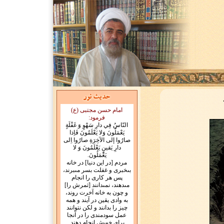
امام حسن مجتبی (ع)
فرمود:
النّاسُ فِي دارِ سَهْوٍ وَ غَفْلَةٍ
يَعْمَلُونَ وَلا يَعْلَمُونَ فَاِذا
صارُوا إلى الآخِرَةِ صارُوا اِلى
دارِ يَقينٍ يَعْلَمُونَ وَ لا
يَعْمَلُونَ.
مردم [در اين دنيا] در خانه
بى‏خبرى و غفلت بسر مى‏برند،
پس هر كارى را انجام
مى‏دهند، نمى‏دانند [ثمرش را]
و چون به خانه آخرت روند،
به وادى يقين در آيند و همه
چيز را بدانند و لكن نتوانند
عمل سودمندى را در آنجا
براى خويش انجام دهند.